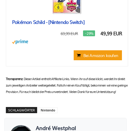
Pokémon Schild - [Nintendo Switch]
49,99 EUR
69,99 EUR
−29%
Bei Amazon kaufen
Transparenz:
Dieser Artikel enthält Affiliate-Links. Wenn ihr auf diese klickt, werdet ihr direkt
zum jeweiligen Anbieter weitergeleitet. Falls ihr einen Kauf tätigt, bekommen wir eine geringe
Provision. Für euch bleibt der Preis unverändert. Vielen Dank für eure Unterstützung!
SCHLAGWÖRTER
Nintendo
André Westphal