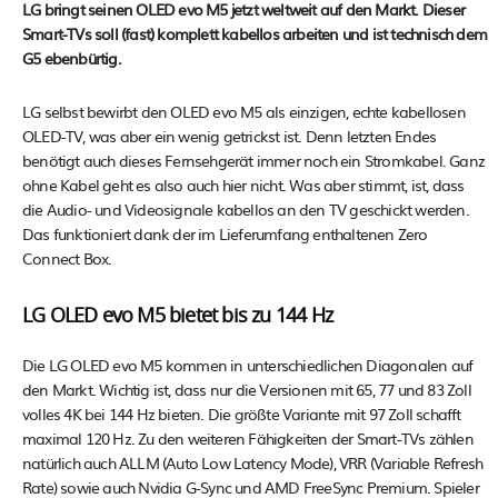
LG bringt seinen OLED evo M5 jetzt weltweit auf den Markt. Dieser
Smart-TVs soll (fast) komplett kabellos arbeiten und ist technisch dem
G5 ebenbürtig.
LG selbst bewirbt den OLED evo M5 als einzigen, echte kabellosen
OLED-TV, was aber ein wenig getrickst ist. Denn letzten Endes
benötigt auch dieses Fernsehgerät immer noch ein Stromkabel. Ganz
ohne Kabel geht es also auch hier nicht. Was aber stimmt, ist, dass
die Audio- und Videosignale kabellos an den TV geschickt werden.
Das funktioniert dank der im Lieferumfang enthaltenen Zero
Connect Box.
LG OLED evo M5 bietet bis zu 144 Hz
Die LG OLED evo M5 kommen in unterschiedlichen Diagonalen auf
den Markt. Wichtig ist, dass nur die Versionen mit 65, 77 und 83 Zoll
volles 4K bei 144 Hz bieten. Die größte Variante mit 97 Zoll schafft
maximal 120 Hz. Zu den weiteren Fähigkeiten der Smart-TVs zählen
natürlich auch ALLM (Auto Low Latency Mode), VRR (Variable Refresh
Rate) sowie auch Nvidia G-Sync und AMD FreeSync Premium. Spieler