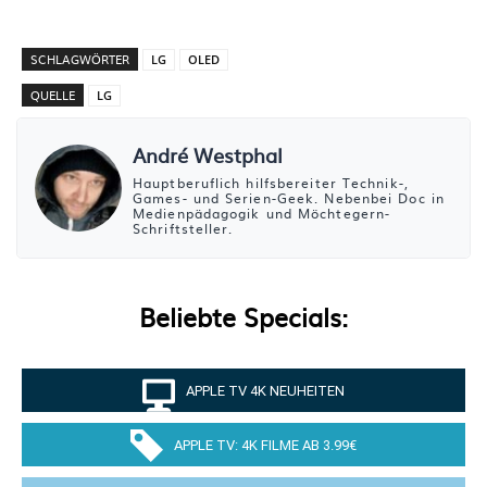
SCHLAGWÖRTER
LG
OLED
QUELLE
LG
André Westphal
Hauptberuflich hilfsbereiter Technik-,
Games- und Serien-Geek. Nebenbei Doc in
Medienpädagogik und Möchtegern-
Schriftsteller.
Beliebte Specials:
APPLE TV 4K NEUHEITEN
APPLE TV: 4K FILME AB 3.99€