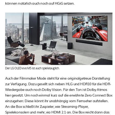
können natürlich auch noch auf HGiG setzen.
Der LG OLED evo M5 ist auch spieletauglich.
Auch der Filmmaker Mode steht für eine originalgetreue Darstellung
zur Verfügung. Dazu gesellt sich neben HLG und HDR10 für die HDR-
Wiedergabe auch noch Dolby Vision. Für den Ton ist Dolby Atmos
hier gesetzt. Um noch einmal kurz auf die erwähnte Zero Connect Box
einzugehen: Diese könnt ihr unabhängig vom Fernseher aufstellen.
An die Box schließt ihr Zuspieler, wie Streaming-Player,
Spielekonsolen und mehr, via HDMI 2.1 an. Die Box reicht dann das