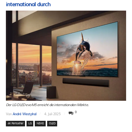
international durch
Der LG OLED evo M5 erreicht die internationalen Märkte.
0
Von
André Westphal
4. Juli 2025
4K Fernseher
LG
NEWS
OLED