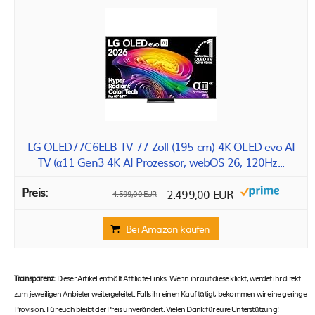
LG OLED77C6ELB TV 77 Zoll (195 cm) 4K OLED evo AI
TV (α11 Gen3 4K AI Prozessor, webOS 26, 120Hz...
2.499,00 EUR
4.599,00 EUR
Bei Amazon kaufen
Transparenz:
Dieser Artikel enthält Affiliate-Links. Wenn ihr auf diese klickt, werdet ihr direkt
zum jeweiligen Anbieter weitergeleitet. Falls ihr einen Kauf tätigt, bekommen wir eine geringe
Provision. Für euch bleibt der Preis unverändert. Vielen Dank für eure Unterstützung!