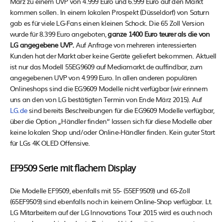
März zu einem UVP von 4.999 Euro und 6.999 Euro auf den Markt
kommen sollen. In einem lokalen Prospekt (Düsseldorf) von Saturn
gab es für viele LG-Fans einen kleinen Schock. Die 65 Zoll Version
wurde für 8.399 Euro angeboten,
ganze 1400 Euro teurer als die von
LG angegebene UVP.
Auf Anfrage von mehreren interessierten
Kunden hat der Markt aber keine Geräte geliefert bekommen. Aktuell
ist nur das Modell 55EG9609 auf Mediamarkt.de auffindbar, zum
angegebenen UVP von 4.999 Euro. In allen anderen populären
Onlineshops sind die EG9609 Modelle nicht verfügbar (wir erinnern
uns an den von LG bestätigten Termin von Ende März 2015). Auf
LG.de
sind bereits Beschreibungen für die EG9609 Modelle verfügbar,
über die Option „Händler finden“ lassen sich für diese Modelle aber
keine lokalen Shop und/oder Online-Händler finden. Kein guter Start
für LGs 4K OLED Offensive.
EF9509 Serie mit flachem Display
Die Modelle EF9509, ebenfalls mit 55- (55EF9509) und 65-Zoll
(65EF9509) sind ebenfalls noch in keinem Online-Shop verfügbar. Lt.
LG Mitarbeitern auf der LG Innovations Tour 2015 wird es auch noch