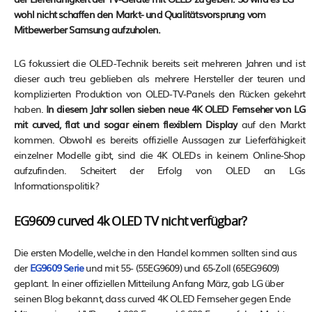
wohl nicht schaffen den Markt- und Qualitätsvorsprung vom
Mitbewerber Samsung aufzuholen.
LG fokussiert die OLED-Technik bereits seit mehreren Jahren und ist
dieser auch treu geblieben als mehrere Hersteller der teuren und
komplizierten Produktion von OLED-TV-Panels den Rücken gekehrt
haben.
In diesem Jahr sollen sieben neue 4K OLED Fernseher von LG
mit curved, flat und sogar einem flexiblem Display
auf den Markt
kommen. Obwohl es bereits offizielle Aussagen zur Lieferfähigkeit
einzelner Modelle gibt, sind die 4K OLEDs in keinem Online-Shop
aufzufinden. Scheitert der Erfolg von OLED an LGs
Informationspolitik?
EG9609 curved 4k OLED TV nicht verfügbar?
Die ersten Modelle, welche in den Handel kommen sollten sind aus
der
EG9609 Serie
und mit 55- (55EG9609) und 65-Zoll (65EG9609)
geplant. In einer offiziellen Mitteilung Anfang März, gab LG über
seinen Blog bekannt, dass curved 4K OLED Fernseher gegen Ende