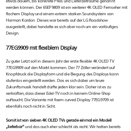
etwas dauern, bis konkrete Preis und Lieferzeiträume genannt
werden können. Der 65EF9809 ist ein weiterer 4K OLED Fernseher mit
flachem Display und einem extrem starken Soundsystem von
Harman Kardon. Dieses war bereits auf der LG Roadshow
ausgestellt, dabei handelte es sich aber noch um ein vorläufiges
Design.
77EG9909 mit flexiblem Display
Zu guter Letzt soll in diesem Jahr der erste flexible 4K OLED TV
77EG9909 auf den Markt kommen. Der 77 Zöller verändert auf
Knopfdruck die Displayform und die Biegung des Displays kann
stufenlos eingestellt werden. Das es sich dabei um teure
Zukunftsmusik handelt dürfte jeden klar sein. Daher ist es zu
verkraften, dass dieser Edel-TV noch in keinem Online-Shop
auftaucht. Die Variante mit fixem curved Display 77EG9709 ist
ebenfalls noch nicht in Sicht.
Somit ist von sieben 4K OLED TVs gerade einmal ein Modell
„lieferbar“
und das auch eher schlecht als recht. Wir hatten bereits