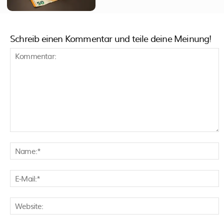
Schreib einen Kommentar und teile deine Meinung!
Kommentar:
N
E
M
W