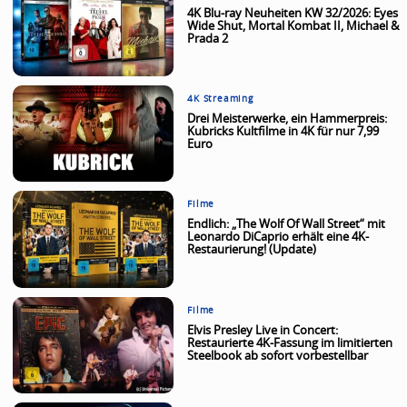
4K Blu-ray Neuheiten KW 32/2026: Eyes
Wide Shut, Mortal Kombat II, Michael &
Prada 2
4K Streaming
Drei Meisterwerke, ein Hammerpreis:
Kubricks Kultfilme in 4K für nur 7,99
Euro
Filme
Endlich: „The Wolf Of Wall Street“ mit
Leonardo DiCaprio erhält eine 4K-
Restaurierung! (Update)
Filme
Elvis Presley Live in Concert:
Restaurierte 4K-Fassung im limitierten
Steelbook ab sofort vorbestellbar