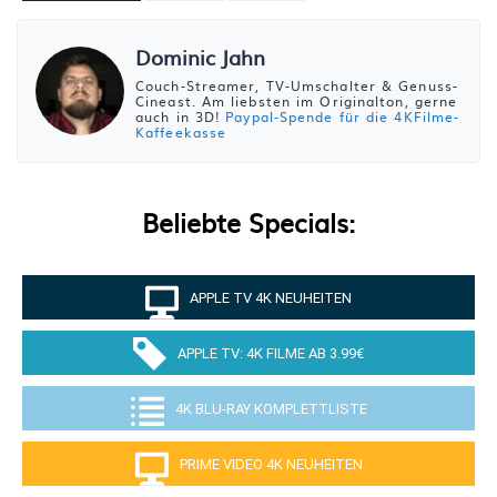
Dominic Jahn
Couch-Streamer, TV-Umschalter & Genuss-
Cineast. Am liebsten im Originalton, gerne
auch in 3D!
Paypal-Spende für die 4KFilme-
Kaffeekasse
Beliebte Specials:
APPLE TV 4K NEUHEITEN
APPLE TV: 4K FILME AB 3.99€
4K BLU-RAY KOMPLETTLISTE
PRIME VIDEO 4K NEUHEITEN