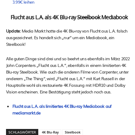
3.99€ leihen
Flucht aus L.A. als 4K Blu-ray
Steelbook
Mediabook
Update:
Media Markt hatte die 4K Blu-ray von Flucht aus L.A. falsch
ausgezeichnet. Es handelt sich „nur“ um ein Mediabook, ein
Steelbook!
Alle guten Dinge sind drei und so beehrt uns ebenfalls im März 2022
John Carpenters „Flucht aus L.A.“, ebenfalls in einem limitierten 4K
Blu-ray Steelbook. Wie auch die anderen Filme von Carpenter, unter
anderem „The Thing“, wird „Flucht aus L.A.“ mit Kurt Russell in der
Hauptrolle wohl als restaurierte 4K Fassung mit HDR10 und Dolby
Vision erscheinen. Eine Bestätigung steht jedoch noch aus.
Flucht aus L.A. als limitiertes 4K Blu-ray Mediabook auf
mediamarkt.de
SCHLAGWÖRTER
4K Blu-Ray
Steelbook