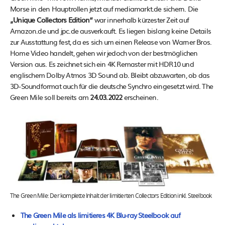
Morse in den Hauptrollen jetzt auf mediamarkt.de sichern. Die
„Unique Collectors Edition“
war innerhalb kürzester Zeit auf
Amazon.de und jpc.de ausverkauft. Es liegen bislang keine Details
zur Ausstattung fest, da es sich um einen Release von Warner Bros.
Home Video handelt, gehen wir jedoch von der bestmöglichen
Version aus. Es zeichnet sich ein 4K Remaster mit HDR10 und
englischem Dolby Atmos 3D Sound ab. Bleibt abzuwarten, ob das
3D-Soundformat auch für die deutsche Synchro eingesetzt wird. The
Green Mile soll bereits am
24.03.2022
erscheinen.
The Green Mile: Der komplette Inhalt der limitierten Collectors Edition inkl. Steelbook
The Green Mile als limitieres 4K Blu-ray Steelbook auf