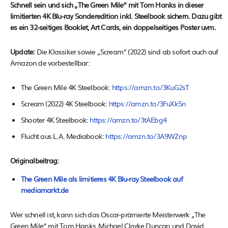
Schnell sein und sich „The Green Mile“ mit Tom Hanks in dieser
limitierten 4K Blu-ray Sonderedition inkl. Steelbook sichern. Dazu gibt
es ein 32-seitiges Booklet, Art Cards, ein doppelseitiges Poster uvm.
Update:
Die Klassiker sowie „Scream“ (2022) sind ab sofort auch auf
Amazon.de vorbestellbar:
The Green Mile 4K Steelbook:
https://amzn.to/3KuG2sT
Scream (2022) 4K Steelbook:
https://amzn.to/3FuXk5n
Shooter 4K Steelbook:
https://amzn.to/3tAEbg4
Flucht aus L.A. Mediabook:
https://amzn.to/3A9WZnp
Originalbeitrag:
The Green Mile als limitieres 4K Blu-ray Steelbook auf
mediamarkt.de
Wer schnell ist, kann sich das Oscar-prämierte Meisterwerk „The
Green Mile“ mit Tom Hanks, Michael Clarke Duncan und David