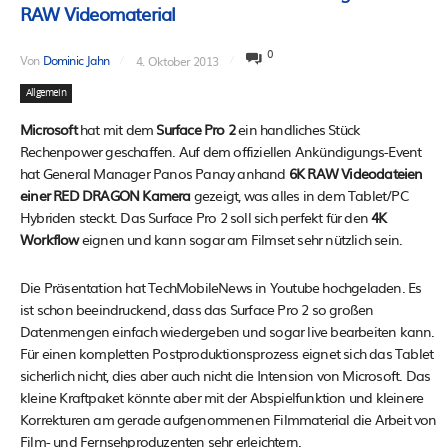
RAW Videomaterial
0
Von
Dominic Jahn
4. Oktober 2013
Allgemein
Microsoft
hat mit dem
Surface Pro 2
ein handliches Stück
Rechenpower geschaffen. Auf dem offiziellen Ankündigungs-Event
hat General Manager Panos Panay anhand
6K RAW Videodateien
einer RED DRAGON Kamera
gezeigt, was alles in dem Tablet/PC
Hybriden steckt. Das Surface Pro 2 soll sich perfekt für den
4K
Workflow
eignen und kann sogar am Filmset sehr nützlich sein.
Die Präsentation hat TechMobileNews in Youtube hochgeladen. Es
ist schon beeindruckend, dass das Surface Pro 2 so großen
Datenmengen einfach wiedergeben und sogar live bearbeiten kann.
Für einen kompletten Postproduktionsprozess eignet sich das Tablet
sicherlich nicht, dies aber auch nicht die Intension von Microsoft. Das
kleine Kraftpaket könnte aber mit der Abspielfunktion und kleinere
Korrekturen am gerade aufgenommenen Filmmaterial die Arbeit von
Film- und Fernsehproduzenten sehr erleichtern.