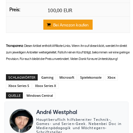
100,00 EUR
Bei Amazon kaufen
Transparenz:
Dieser Artikel enthält Affiliate-Links. Wenn ihr auf diese klickt, werdet ihr direkt
zum jeweiligen Anbieter weitergeleitet. Falls ihr einen Kauf tätigt, bekommen wir eine geringe
Provision. Für euch bleibt der Preis unverändert. Vielen Dank für eure Unterstützung!
SCHLAGWÖRTER
Gaming
Microsoft
Spielekonsole
Xbox
Xbox Series S
Xbox Series X
QUELLE
Windows Central
André Westphal
Hauptberuflich hilfsbereiter Technik-,
Games- und Serien-Geek. Nebenbei Doc in
Medienpädagogik und Möchtegern-
Schriftsteller.