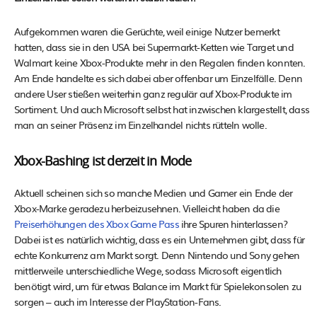
Aufgekommen waren die Gerüchte, weil einige Nutzer bemerkt
hatten, dass sie in den USA bei Supermarkt-Ketten wie Target und
Walmart keine Xbox-Produkte mehr in den Regalen finden konnten.
Am Ende handelte es sich dabei aber offenbar um Einzelfälle. Denn
andere User stießen weiterhin ganz regulär auf Xbox-Produkte im
Sortiment. Und auch Microsoft selbst hat inzwischen klargestellt, dass
man an seiner Präsenz im Einzelhandel nichts rütteln wolle.
Xbox-Bashing ist derzeit in Mode
Aktuell scheinen sich so manche Medien und Gamer ein Ende der
Xbox-Marke geradezu herbeizusehnen. Vielleicht haben da die
Preiserhöhungen des Xbox Game Pass
ihre Spuren hinterlassen?
Dabei ist es natürlich wichtig, dass es ein Unternehmen gibt, dass für
echte Konkurrenz am Markt sorgt. Denn Nintendo und Sony gehen
mittlerweile unterschiedliche Wege, sodass Microsoft eigentlich
benötigt wird, um für etwas Balance im Markt für Spielekonsolen zu
sorgen – auch im Interesse der PlayStation-Fans.