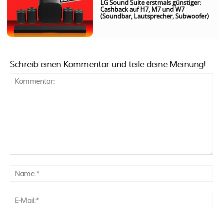
LG Sound Suite erstmals günstiger:
Cashback auf H7, M7 und W7
(Soundbar, Lautsprecher, Subwoofer)
Schreib einen Kommentar und teile deine Meinung!
Kommentar:
N
E
M