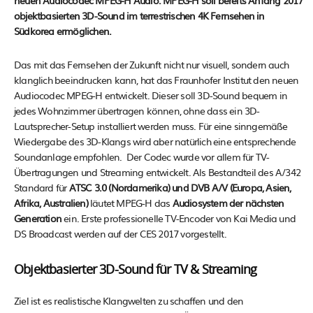
neuen Audiocodec MPEG-H Audio. MPEG-H soll bereits Anfang 2017
objektbasierten 3D-Sound im terrestrischen 4K Fernsehen in
Südkorea ermöglichen.
Das mit das Fernsehen der Zukunft nicht nur visuell, sondern auch
klanglich beeindrucken kann, hat das Fraunhofer Institut den neuen
Audiocodec MPEG-H entwickelt. Dieser soll 3D-Sound bequem in
jedes Wohnzimmer übertragen können, ohne dass ein 3D-
Lautsprecher-Setup installiert werden muss. Für eine sinngemäße
Wiedergabe des 3D-Klangs wird aber natürlich eine entsprechende
Soundanlage empfohlen. Der Codec wurde vor allem für TV-
Übertragungen und Streaming entwickelt. Als Bestandteil des A/342
Standard für
ATSC 3.0 (Nordamerika) und DVB A/V (Europa, Asien,
Afrika, Australien)
läutet MPEG-H das
Audiosystem der nächsten
Generation
ein. Erste professionelle TV-Encoder von Kai Media und
DS Broadcast werden auf der CES 2017 vorgestellt.
Objektbasierter 3D-Sound für TV & Streaming
Ziel ist es realistische Klangwelten zu schaffen und den