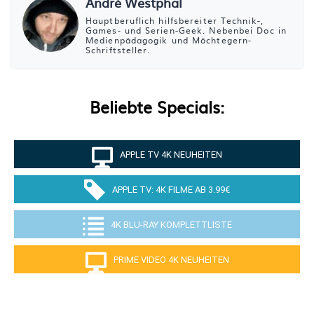
André Westphal
Hauptberuflich hilfsbereiter Technik-,
Games- und Serien-Geek. Nebenbei Doc in
Medienpädagogik und Möchtegern-
Schriftsteller.
Beliebte Specials:
APPLE TV 4K NEUHEITEN
APPLE TV: 4K FILME AB 3.99€
4K BLU-RAY KOMPLETTLISTE
PRIME VIDEO 4K NEUHEITEN