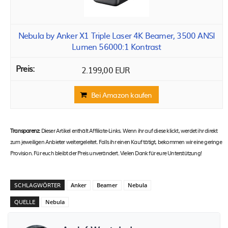
Nebula by Anker X1 Triple Laser 4K Beamer, 3500 ANSI
Lumen 56000:1 Kontrast
2.199,00 EUR
Bei Amazon kaufen
Transparenz:
Dieser Artikel enthält Affiliate-Links. Wenn ihr auf diese klickt, werdet ihr direkt
zum jeweiligen Anbieter weitergeleitet. Falls ihr einen Kauf tätigt, bekommen wir eine geringe
Provision. Für euch bleibt der Preis unverändert. Vielen Dank für eure Unterstützung!
SCHLAGWÖRTER
Anker
Beamer
Nebula
QUELLE
Nebula