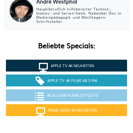
André Westphal
Hauptberuflich hilfsbereiter Technik-,
Games- und Serien-Geek. Nebenbei Doc in
Medienpädagogik und Möchtegern-
Schriftsteller.
Beliebte Specials:
APPLE TV 4K NEUHEITEN
APPLE TV: 4K FILME AB 3.99€
4K BLU-RAY KOMPLETTLISTE
PRIME VIDEO 4K NEUHEITEN