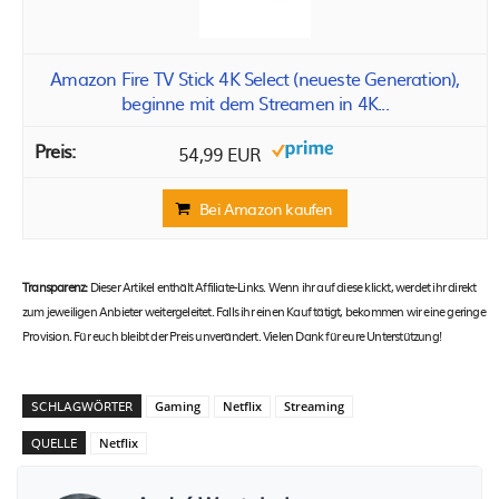
Amazon Fire TV Stick 4K Select (neueste Generation),
beginne mit dem Streamen in 4K...
54,99 EUR
Bei Amazon kaufen
Transparenz:
Dieser Artikel enthält Affiliate-Links. Wenn ihr auf diese klickt, werdet ihr direkt
zum jeweiligen Anbieter weitergeleitet. Falls ihr einen Kauf tätigt, bekommen wir eine geringe
Provision. Für euch bleibt der Preis unverändert. Vielen Dank für eure Unterstützung!
SCHLAGWÖRTER
Gaming
Netflix
Streaming
QUELLE
Netflix