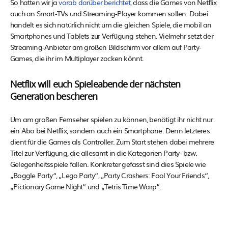
So hatten wir ja
vorab darüber berichtet
, dass die Games von Netflix
auch an Smart-TVs und Streaming-Player kommen sollen. Dabei
handelt es sich natürlich nicht um die gleichen Spiele, die mobil an
Smartphones und Tablets zur Verfügung stehen. Vielmehr setzt der
Streaming-Anbieter am großen Bildschirm vor allem auf Party-
Games, die ihr im Multiplayer zocken könnt.
Netflix will euch Spieleabende der nächsten
Generation bescheren
Um am großen Fernseher spielen zu können, benötigt ihr nicht nur
ein Abo bei Netflix, sondern auch ein Smartphone. Denn letzteres
dient für die Games als Controller. Zum Start stehen dabei mehrere
Titel zur Verfügung, die allesamt in die Kategorien Party- bzw.
Gelegenheitsspiele fallen. Konkreter gefasst sind dies Spiele wie
„Boggle Party“, „Lego Party“, „Party Crashers: Fool Your Friends“,
„Pictionary Game Night“ und „Tetris Time Warp“.