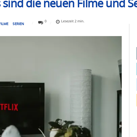
as sind die neuen Filme und S
0
Lesezeit
2
min.
FILME
SERIEN