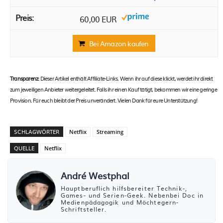
60,00 EUR
Bei Amazon kaufen
Transparenz:
Dieser Artikel enthält Affiliate-Links. Wenn ihr auf diese klickt, werdet ihr direkt
zum jeweiligen Anbieter weitergeleitet. Falls ihr einen Kauf tätigt, bekommen wir eine geringe
Provision. Für euch bleibt der Preis unverändert. Vielen Dank für eure Unterstützung!
SCHLAGWÖRTER
Netflix
Streaming
QUELLE
Netflix
André Westphal
Hauptberuflich hilfsbereiter Technik-,
Games- und Serien-Geek. Nebenbei Doc in
Medienpädagogik und Möchtegern-
Schriftsteller.