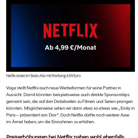
Netflix kostet im Basis-Abo mit Werbung 4,99 Euro.
Vage stellt Netflix auch neue Werbeformen für seine Partner in
Aussicht. Damit könnten beispielsweise auch direkte Sponsorships
gemeint sein, die auf den Detailseiten zu Filmen und Serien prangen
könnten. Möglicherweise sehen wir dann etwa so etwas wie „Emily in
Paris – präsentiert von Dior“. Doch Netflix dürfte noch weitere Asse
im Ärmel haben, um die Einnahmen zu erhöhen.
Preiserhöhungen bei Netflix nahen wohl ebenfalls