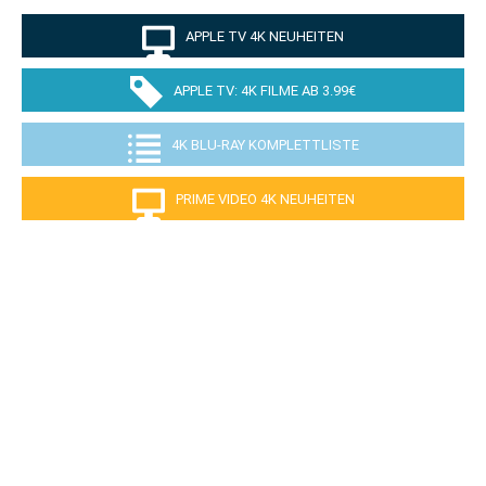
APPLE TV 4K NEUHEITEN
APPLE TV: 4K FILME AB 3.99€
4K BLU-RAY KOMPLETTLISTE
PRIME VIDEO 4K NEUHEITEN