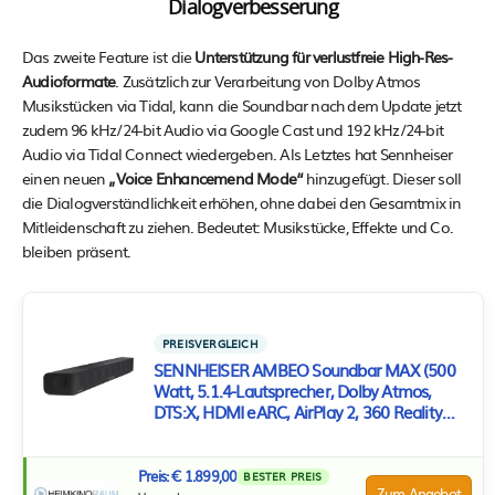
Dialogverbesserung
Das zweite Feature ist die
Unterstützung für verlustfreie High-Res-
Audioformate
. Zusätzlich zur Verarbeitung von Dolby Atmos
Musikstücken via Tidal, kann die Soundbar nach dem Update jetzt
zudem 96 kHz/24-bit Audio via Google Cast und 192 kHz/24-bit
Audio via Tidal Connect wiedergeben. Als Letztes hat Sennheiser
einen neuen
„Voice Enhancemend Mode“
hinzugefügt. Dieser soll
die Dialogverständlichkeit erhöhen, ohne dabei den Gesamtmix in
Mitleidenschaft zu ziehen. Bedeutet: Musikstücke, Effekte und Co.
bleiben präsent.
PREISVERGLEICH
SENNHEISER AMBEO Soundbar MAX (500
Watt, 5.1.4-Lautsprecher, Dolby Atmos,
DTS:X, HDMI eARC, AirPlay 2, 360 Reality
Audio)
Preis: € 1.899,00
BESTER PREIS
Zum Angebot