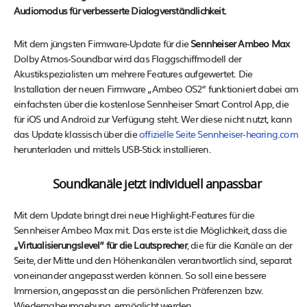
Audiomodus für verbesserte Dialogverständlichkeit.
Mit dem jüngsten Firmware-Update für die
Sennheiser Ambeo Max
Dolby Atmos-Soundbar wird das Flaggschiffmodell der
Akustikspezialisten um mehrere Features aufgewertet. Die
Installation der neuen Firmware „Ambeo OS2“ funktioniert dabei am
einfachsten über die kostenlose Sennheiser Smart Control App, die
für iOS und Android zur Verfügung steht. Wer diese nicht nutzt, kann
das Update klassisch über die
offizielle Seite Sennheiser-hearing.com
herunterladen und mittels USB-Stick installieren.
Soundkanäle jetzt individuell anpassbar
Mit dem Update bringt drei neue Highlight-Features für die
Sennheiser Ambeo Max mit. Das erste ist die Möglichkeit, dass die
„Virtualisierungslevel“ für die Lautsprecher
, die für die Kanäle an der
Seite, der Mitte und den Höhenkanälen verantwortlich sind, separat
voneinander angepasst werden können. So soll eine bessere
Immersion, angepasst an die persönlichen Präferenzen bzw.
Wiedergabeumgebung, ermöglicht werden.