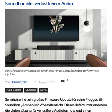
Soundbar inkl. verlustfreiem Audio
Neue Features erreichen die Sennheiser Ambeo Max Soundbar via Firmware-
Update.
2
Von
Dominic Jahn
26. August 2025
Audio & Sound
Soundbars
NEWS
Sennheiser hat ein großes Firmware-Update für seine Flaggschiff-
Soundbar „Ambeo Max“ veröffentlicht. Dieses liefert unter anderem
die Unterstützung für verlustfreie Audioformate und einen