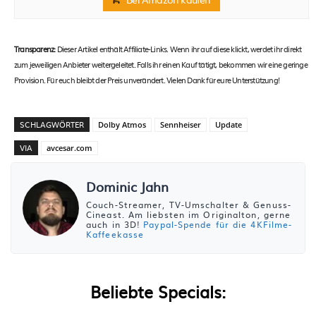
Transparenz:
Dieser Artikel enthält Affiliate-Links. Wenn ihr auf diese klickt, werdet ihr direkt
zum jeweiligen Anbieter weitergeleitet. Falls ihr einen Kauf tätigt, bekommen wir eine geringe
Provision. Für euch bleibt der Preis unverändert. Vielen Dank für eure Unterstützung!
SCHLAGWÖRTER
Dolby Atmos
Sennheiser
Update
VIA
avcesar.com
Dominic Jahn
Couch-Streamer, TV-Umschalter & Genuss-
Cineast. Am liebsten im Originalton, gerne
auch in 3D!
Paypal-Spende für die 4KFilme-
Kaffeekasse
Beliebte Specials: