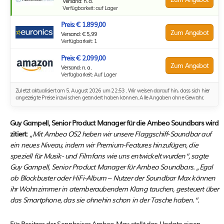
Versand: n. a.
Verfügbarkeit: auf Lager
Preis: € 1.899,00
Zum Angebot
Versand: € 5,99
Verfügbarkeit: 1
Preis: € 2.099,00
Zum Angebot
Versand: n. a.
Verfügbarkeit: Auf Lager
Zuletzt aktualisiert am 5. August 2026 um 22:53 . Wir weisen darauf hin, dass sich hier
angezeigte Preise inzwischen geändert haben können. Alle Angaben ohne Gewähr.
Guy Gampell, Senior Product Manager für die Ambeo Soundbars wird
zitiert:
„Mit Ambeo OS2 heben wir unsere Flaggschiff-Soundbar auf
ein neues Niveau, indem wir Premium-Features hinzufügen, die
speziell für Musik- und Filmfans wie uns entwickelt wurden“, sagte
Guy Gampell, Senior Product Manager für Ambeo Soundbars. „Egal
ob Blockbuster oder HiFi-Album – Nutzer der Soundbar Max können
ihr Wohnzimmer in atemberaubendem Klang tauchen, gesteuert über
das Smartphone, das sie ohnehin schon in der Tasche haben.“.
Für Besitzer der Sennheiser Ambeo Max stellt das Update einen