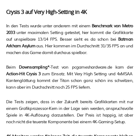
Crysis 3 auf Very High-Setting in 4K
In den Tests wurde unter anderem mit einem
Benchmark von Metro
2033
unter maximalen Setting getestet, hier kommt die Grafikkarte
auf unspielbare 13/14 FPS. Besser sieht es da schon bei
Batman
Arkham Asylum
aus. Hier kommen im Durchschnitt 31/35 FPS an und
machen das Game damit durchaus spielbar.
Beim
Downsampling*
-Test von pcgameshardware.de kam der
Action-Hit Crysis 3
zum Einsatz. Mit Very High Setting und 4xMSAA
Kantenglättung kommt der Titan schon ganz schön ins schwitzen,
kann aber im Durchschnitt noch 25 FPS liefern.
Die Tests zeigen, dass in der Zukunft bereits Grafikkarten mit nur
einem Grafikprozessor-Kern in der Lage sein werden, anspruchsvolle
Spiele in 4K-Auflösung darzustellen. Der Preis ist happig, ist aber
noch nicht die teuerste Komponente bei einem 4K-Gaming-Setup.
4K-Monitore werden für lange Zeit die teuerste Komponente bleiben