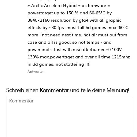
+ Arctic Accelero Hybrid + oc firmware =
powertarget up to 150 % and 60-65°C by
3840×2160 resolution by gta4 with all graphic
effects by ~30 fps. most full hd games max. 60°C.
more i not need next time. hot air must out from
case and all is good. so not temps.- and
powerlimits. last with msi afterburner +0,100V,
130% max.powertaget and over all time 1215mhz
in 3d games. not stottering !!!
Antworten
Schreib einen Kommentar und teile deine Meinung!