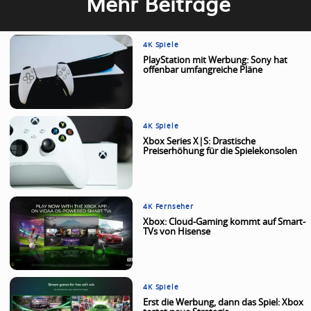
Mehr Beiträge
4K Spiele
PlayStation mit Werbung: Sony hat
offenbar umfangreiche Pläne
4K Spiele
Xbox Series X|S: Drastische
Preiserhöhung für die Spielekonsolen
4K Fernseher
Xbox: Cloud-Gaming kommt auf Smart-
TVs von Hisense
4K Spiele
Erst die Werbung, dann das Spiel: Xbox