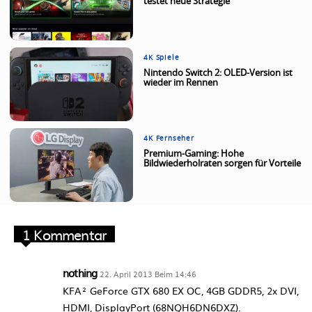
testet neue Strategie
4K Spiele
Nintendo Switch 2: OLED-Version ist
wieder im Rennen
4K Fernseher
Premium-Gaming: Hohe
Bildwiederholraten sorgen für Vorteile
1 Kommentar
nothing
22. April 2013 Beim 14:46
KFA² GeForce GTX 680 EX OC, 4GB GDDR5, 2x DVI,
HDMI, DisplayPort (68NQH6DN6DXZ).