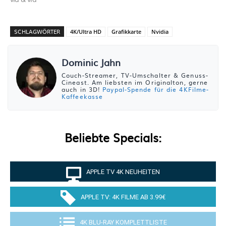
SCHLAGWÖRTER
4K/Ultra HD
Grafikkarte
Nvidia
Dominic Jahn
Couch-Streamer, TV-Umschalter & Genuss-
Cineast. Am liebsten im Originalton, gerne
auch in 3D!
Paypal-Spende für die 4KFilme-
Kaffeekasse
Beliebte Specials:
APPLE TV 4K NEUHEITEN
APPLE TV: 4K FILME AB 3.99€
4K BLU-RAY KOMPLETTLISTE