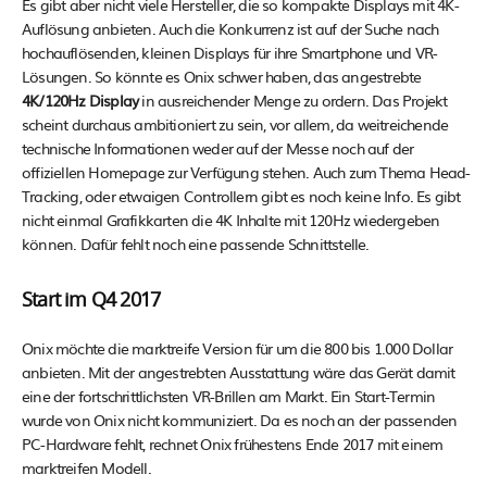
Es gibt aber nicht viele Hersteller, die so kompakte Displays mit 4K-
Auflösung anbieten. Auch die Konkurrenz ist auf der Suche nach
hochauflösenden, kleinen Displays für ihre Smartphone und VR-
Lösungen. So könnte es Onix schwer haben, das angestrebte
4K/120Hz Display
in ausreichender Menge zu ordern. Das Projekt
scheint durchaus ambitioniert zu sein, vor allem, da weitreichende
technische Informationen weder auf der Messe noch auf der
offiziellen Homepage zur Verfügung stehen. Auch zum Thema Head-
Tracking, oder etwaigen Controllern gibt es noch keine Info. Es gibt
nicht einmal Grafikkarten die 4K Inhalte mit 120Hz wiedergeben
können. Dafür fehlt noch eine passende Schnittstelle.
Start im Q4 2017
Onix möchte die marktreife Version für um die 800 bis 1.000 Dollar
anbieten. Mit der angestrebten Ausstattung wäre das Gerät damit
eine der fortschrittlichsten VR-Brillen am Markt. Ein Start-Termin
wurde von Onix nicht kommuniziert. Da es noch an der passenden
PC-Hardware fehlt, rechnet Onix frühestens Ende 2017 mit einem
marktreifen Modell.