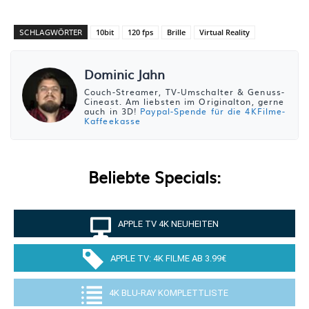
SCHLAGWÖRTER
10bit
120 fps
Brille
Virtual Reality
Dominic Jahn
Couch-Streamer, TV-Umschalter & Genuss-
Cineast. Am liebsten im Originalton, gerne
auch in 3D!
Paypal-Spende für die 4KFilme-
Kaffeekasse
Beliebte Specials:
APPLE TV 4K NEUHEITEN
APPLE TV: 4K FILME AB 3.99€
4K BLU-RAY KOMPLETTLISTE