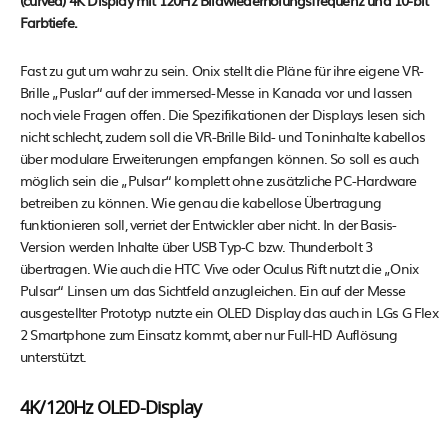
(curved) 4K Display mit 120Hz Bildwiederholungsfrequenz und 10-bit
Farbtiefe.
Fast zu gut um wahr zu sein. Onix stellt die Pläne für ihre eigene VR-
Brille „Puslar“ auf der immersed-Messe in Kanada vor und lassen
noch viele Fragen offen. Die Spezifikationen der Displays lesen sich
nicht schlecht, zudem soll die VR-Brille Bild- und Toninhalte kabellos
über modulare Erweiterungen empfangen können. So soll es auch
möglich sein die „Pulsar“ komplett ohne zusätzliche PC-Hardware
betreiben zu können. Wie genau die kabellose Übertragung
funktionieren soll, verriet der Entwickler aber nicht. In der Basis-
Version werden Inhalte über USB Typ-C bzw. Thunderbolt 3
übertragen. Wie auch die HTC Vive oder Oculus Rift nutzt die „Onix
Pulsar“ Linsen um das Sichtfeld anzugleichen. Ein auf der Messe
ausgestellter Prototyp nutzte ein OLED Display das auch in LGs G Flex
2 Smartphone zum Einsatz kommt, aber nur Full-HD Auflösung
unterstützt.
4K/120Hz OLED-Display