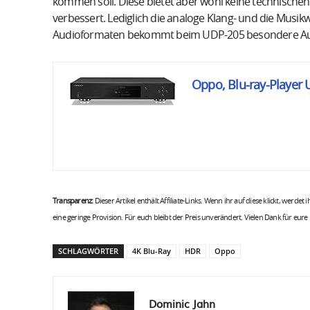
kommen soll. Diese bietet aber wohl keine technischen V
verbessert. Lediglich die analoge Klang- und die Musi
Audioformaten bekommt beim UDP-205 besondere Au
Oppo, Blu-ray-Player
Transparenz:
Dieser Artikel enthält Affiliate-Links. Wenn ihr auf diese klickt, werdet
eine geringe Provision. Für euch bleibt der Preis unverändert. Vielen Dank für eure
SCHLAGWÖRTER
4K Blu-Ray
HDR
Oppo
Dominic Jahn