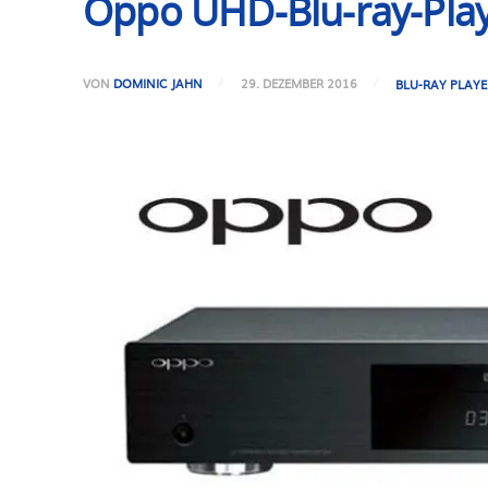
Oppo UHD-Blu-ray-Playe
VON
DOMINIC JAHN
29. DEZEMBER 2016
BLU-RAY PLAYE