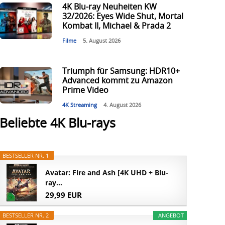
4K Blu-ray Neuheiten KW
32/2026: Eyes Wide Shut, Mortal
Kombat II, Michael & Prada 2
Filme
5. August 2026
Triumph für Samsung: HDR10+
Advanced kommt zu Amazon
Prime Video
4K Streaming
4. August 2026
Beliebte 4K Blu-rays
BESTSELLER NR. 1
Avatar: Fire and Ash [4K UHD + Blu-
ray...
29,99 EUR
BESTSELLER NR. 2
ANGEBOT