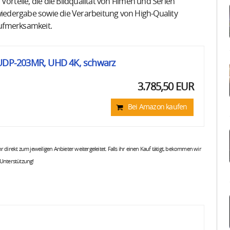
orteile, die die Bildqualität von Filmen und Serien
kwiedergabe sowie die Verarbeitung von High-Quality
fmerksamkeit.
 UDP-203MR, UHD 4K, schwarz
3.785,50 EUR
Bei Amazon kaufen
 ihr direkt zum jeweiligen Anbieter weitergeleitet. Falls ihr einen Kauf tätigt, bekommen wir
 Unterstützung!