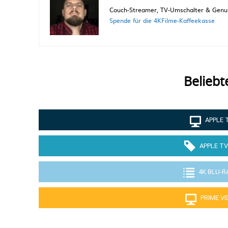
Couch-Streamer, TV-Umschalter & Genuss
Spende für die 4KFilme-Kaffeekasse
Beliebt
APPLE 
APPLE TV
4K BLU-R
PRIME V