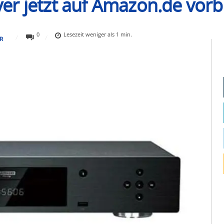
r jetzt auf Amazon.de vorb
0
Lesezeit
weniger als 1
min.
R