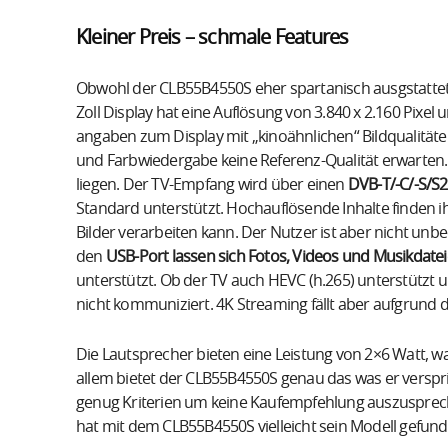
Kleiner Preis – schmale Features
Obwohl der CLB55B4550S eher spartanisch ausgstattet i
Zoll Display hat eine Auflösung von 3.840 x 2.160 Pixe
angaben zum Display mit „kinoähnlichen“ Bildqualitäten
und Farbwiedergabe keine Referenz-Qualität erwarten.
liegen. Der TV-Empfang wird über einen
DVB-T/-C/-S/S
Standard unterstützt. Hochauflösende Inhalte finden
Bilder verarbeiten kann. Der Nutzer ist aber nicht un
den
USB-Port lassen sich Fotos, Videos und Musikdatei
unterstützt. Ob der TV auch HEVC (h.265) unterstützt u
nicht kommuniziert. 4K Streaming fällt aber aufgrund d
Die Lautsprecher bieten eine Leistung von 2×6 Watt, wa
allem bietet der CLB55B4550S genau das was er verspri
genug Kriterien um keine Kaufempfehlung auszusprech
hat mit dem CLB55B4550S vielleicht sein Modell gefund