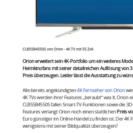
CLB55B4550S von Orion - 4K TV mit 55 Zoll
Orion erweitert sein 4K-Portfolio um ein weiteres Mode
Heimkinofans mit seiner detailreichen Auflösung von 3
Preis überzeugen. Leider lässt die Ausstattung zu wün
Alle bereits angekündigten
4K Fernseher von Orion
wer
4K TVs werden ihrer Features „beraubt“ was lt. Orion ei
CLB55B4550S fallen Smart-TV-Funktionen sowie die 3D-
Features verlangt Orion noch einen stattlichen
Preis v
Euro günstiger im Online-Handel zu finden ist. Der 4K Fe
wenigstens mit seiner Bildqualität überzeugen?