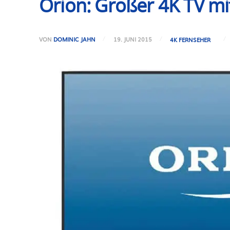
Orion: Großer 4K TV mi
VON
DOMINIC JAHN
19. JUNI 2015
4K FERNSEHER