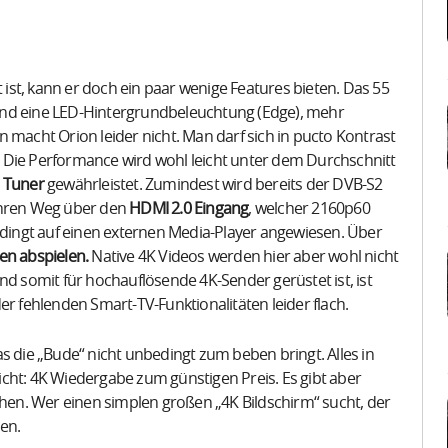
st, kann er doch ein paar wenige Features bieten. Das 55
l und eine LED-Hintergrundbeleuchtung (Edge), mehr
 macht Orion leider nicht. Man darf sich in pucto Kontrast
 Die Performance wird wohl leicht unter dem Durchschnitt
2 Tuner
gewährleistet. Zumindest wird bereits der DVB-S2
 ihren Weg über den
HDMI 2.0 Eingang
, welcher 2160p60
bedingt auf einen externen Media-Player angewiesen. Über
en abspielen.
Native 4K Videos werden hier aber wohl nicht
nd somit für hochauflösende 4K-Sender gerüstet ist, ist
er fehlenden Smart-TV-Funktionalitäten leider flach.
s die „Bude“ nicht unbedingt zum beben bringt. Alles in
cht: 4K Wiedergabe zum günstigen Preis. Es gibt aber
en. Wer einen simplen großen „4K Bildschirm“ sucht, der
en.