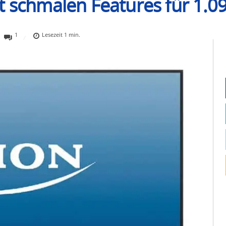
t schmalen Features für 1.0
1
Lesezeit
1
min.