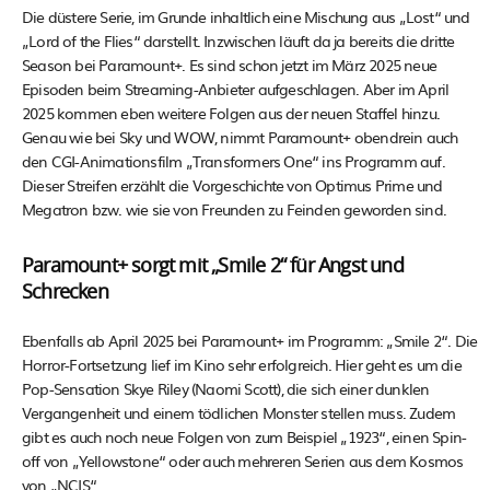
Die düstere Serie, im Grunde inhaltlich eine Mischung aus „Lost“ und
„Lord of the Flies“ darstellt. Inzwischen läuft da ja bereits die dritte
Season bei Paramount+. Es sind schon jetzt im März 2025 neue
Episoden beim Streaming-Anbieter aufgeschlagen. Aber im April
2025 kommen eben weitere Folgen aus der neuen Staffel hinzu.
Genau wie bei Sky und WOW, nimmt Paramount+ obendrein auch
den CGI-Animationsfilm „Transformers One“ ins Programm auf.
Dieser Streifen erzählt die Vorgeschichte von Optimus Prime und
Megatron bzw. wie sie von Freunden zu Feinden geworden sind.
Paramount+ sorgt mit „Smile 2“ für Angst und
Schrecken
Ebenfalls ab April 2025 bei Paramount+ im Programm: „Smile 2“. Die
Horror-Fortsetzung lief im Kino sehr erfolgreich. Hier geht es um die
Pop-Sensation Skye Riley (Naomi Scott), die sich einer dunklen
Vergangenheit und einem tödlichen Monster stellen muss. Zudem
gibt es auch noch neue Folgen von zum Beispiel „1923“, einen Spin-
off von „Yellowstone“ oder auch mehreren Serien aus dem Kosmos
von „NCIS“.