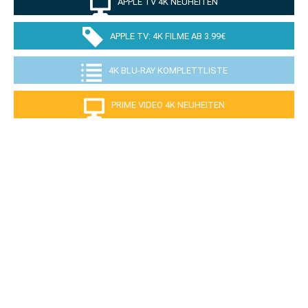
APPLE TV 4K NEUHEITEN
APPLE TV: 4K FILME AB 3.99€
4K BLU-RAY KOMPLETTLISTE
PRIME VIDEO 4K NEUHEITEN