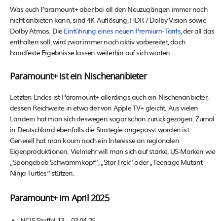
Was euch Paramount+ aber bei all den Neuzugängen immer noch
nicht anbieten kann, sind 4K-Auflösung, HDR / Dolby Vision sowie
Dolby Atmos. Die
Einführung eines neuen Premium-Tarifs
, der all das
enthalten soll, wird zwar immer noch aktiv vorbereitet, doch
handfeste Ergebnisse lassen weiterhin auf sich warten.
Paramount+ ist ein Nischenanbieter
Letzten Endes ist Paramount+ allerdings auch ein Nischenanbieter,
dessen Reichweite in etwa der von Apple TV+ gleicht. Aus vielen
Ländern hat man sich deswegen sogar schon zurückgezogen. Zumal
in Deutschland ebenfalls die Strategie angepasst worden ist.
Generell hat man kaum noch ein Interesse an regionalen
Eigenproduktionen. Vielmehr will man sich auf starke, US-Marken wie
„Spongebob Schwammkopf“, „Star Trek“ oder „Teenage Mutant
Ninja Turtles“ stützen.
Paramount+ im April 2025
NCIS Staffel 13 – 03.04.25