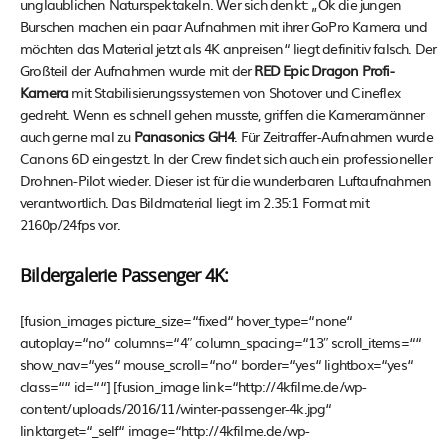
unglaublichen Naturspektakeln. Wer sich denkt: „Ok die jungen
Burschen machen ein paar Aufnahmen mit ihrer GoPro Kamera und
möchten das Material jetzt als 4K anpreisen“ liegt definitiv falsch. Der
Großteil der Aufnahmen wurde mit der
RED Epic Dragon Profi-
Kamera
mit Stabilisierungssystemen von Shotover und Cineflex
gedreht. Wenn es schnell gehen musste, griffen die Kameramänner
auch gerne mal zu
Panasonics GH4
. Für Zeitraffer-Aufnahmen wurde
Canons 6D eingestzt. In der Crew findet sich auch ein professioneller
Drohnen-Pilot wieder. Dieser ist für die wunderbaren Luftaufnahmen
verantwortlich. Das Bildmaterial liegt im 2.35:1 Format mit
2160p/24fps vor.
Bildergalerie Passenger 4K:
[fusion_images picture_size=“fixed“ hover_type=“none“
autoplay=“no“ columns=“4″ column_spacing=“13″ scroll_items=““
show_nav=“yes“ mouse_scroll=“no“ border=“yes“ lightbox=“yes“
class=““ id=““] [fusion_image link=“http://4kfilme.de/wp-
content/uploads/2016/11/winter-passenger-4k.jpg“
linktarget=“_self“ image=“http://4kfilme.de/wp-