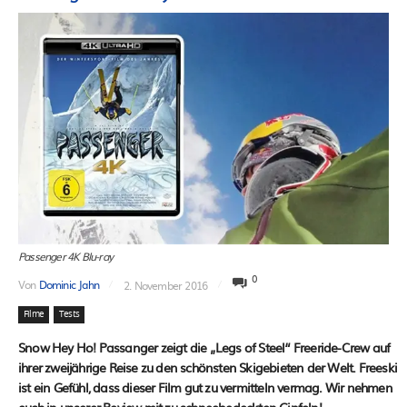
Passenger 4K Blu-ray
0
Von
Dominic Jahn
2. November 2016
Filme
Tests
Snow Hey Ho! Passanger zeigt die „Legs of Steel“ Freeride-Crew auf
ihrer zweijährige Reise zu den schönsten Skigebieten der Welt. Freeski
ist ein Gefühl, dass dieser Film gut zu vermitteln vermag. Wir nehmen