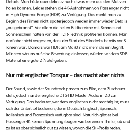
Details. Man hätte aber definitiv noch etwas mehr aus den Motiven
holen können. Leider stehen die 4K-Aufnahmen von Passenger nicht
in High Dynamic Range (HDR) zur Verfügung. Das merkt man zu
Beginn des Filmes nicht, später jedoch werden immer wieder Details
„ausgebrannt“. Vor allem die hellen Bildbereiche mit Schnee und
Sonnenschein hätten von der HDR-Technik profitieren können. Man
darf aber nicht vergessen, dass der Start des Filmdrehs bereits vor 3
Jahren war . Damals war HDR am Markt nicht mehr als ein Begriff.
Müssten wir uns auf eine Bewertung einlassen, würden wir dem SDR-
Material eine gute 2 (Note) geben.
Nur mit englischer Tonspur – das macht aber nichts
Der Sound, sowie der Soundtrack passen zum Film, dem Zuschauer
steht jedoch nur der englische DTS-HD Master Audio in 2.0 zur
Verfügung. Das bedeutet, wer dem englischen nicht mächtig ist, muss
sich der Untertitel bedienen, die in Deutsch, Englisch, Spanisch,
Italienisch und Französisch verfügbar sind. Natürlich gibt es bei
Passenger 4K keinen Spannungsbogen wie bei einem Thriller, ab und
zu ist es aber sicherlich gut zu wissen, wovon die Ski-Profis reden.