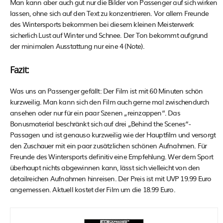
Man kann aber auch gut nur die Bilder von Passenger auf sich wirken
lassen, ohne sich auf den Text zu konzentrieren. Vor allem Freunde
des Wintersports bekommen bei diesem kleinen Meisterwerk
sicherlich Lust auf Winter und Schnee. Der Ton bekommt aufgrund
der minimalen Ausstattung nur eine 4 (Note).
Fazit:
Was uns an Passenger gefällt: Der Film ist mit 60 Minuten schön
kurzweilig. Man kann sich den Film auch gerne mal zwischendurch
ansehen oder nur für ein paar Szenen „reinzappen“. Das
Bonusmaterial beschränkt sich auf drei „Behind the Scenes“-
Passagen und ist genauso kurzweilig wie der Hauptfilm und versorgt
den Zuschauer mit ein paar zusätzlichen schönen Aufnahmen. Für
Freunde des Wintersports definitiv eine Empfehlung. Wer dem Sport
überhaupt nichts abgewinnen kann, lässt sich vielleicht von den
detailreichen Aufnahmen hinreisen. Der Preis ist mit UVP 19.99 Euro
angemessen. Aktuell kostet der Film um die 18.99 Euro.