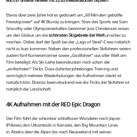
euch in unserer Review mit zu schneebedeckten Gipfeln!
Etwas über zwei Jahre hat es gedauert um „60 Minuten geballte
Freeskipower“ auf 4K Blu-ray zu bringen. Stars des Sports wie Sam
Smoothy oder Olympiamedaillen Gewinner Joss Christensen reisen
um den Globus um die
schönsten Skigebiete der Welt
unsicher zu
machen. Dabei darf der Spaß bei der „Legs of Steel“-Crew natürlich
nicht zu kurz kommen. Neben den professionellen Skifahrern waren
zudem fünf Kameramänner sowie „Gastfahrer“ aus aller Welt am
Film beteiligt. Als Ski-Leihe beeindrucken mich schon die
„einfachsten“ Tricks. Dass dahinter jahrelanges Training und
womöglich mehrere Wiederholungen der Aufnahmen steckt ist
natürlich klar. Ebenso beeindruckend wie die Tricks der Skifahrer ist
natürlich die Landschaft.
4K Aufnahmen mit der RED Epic Dragon
Der Film führt die scheinbar schlaflosen Wanderer nach Japan
(Pillows), den Urbantrails in Kanada, den Big Mountain Lines
in Alaska über die Alpen bis nach Neuseeland mit seinen