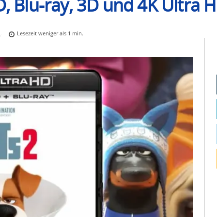
D, Blu-ray, 3D und 4K Ultra 
Lesezeit
weniger als 1
min.