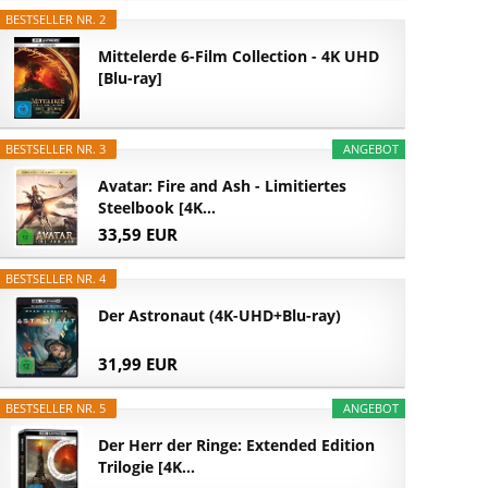
BESTSELLER NR. 2
Mittelerde 6-Film Collection - 4K UHD
[Blu-ray]
BESTSELLER NR. 3
ANGEBOT
Avatar: Fire and Ash - Limitiertes
Steelbook [4K...
33,59 EUR
BESTSELLER NR. 4
Der Astronaut (4K-UHD+Blu-ray)
31,99 EUR
BESTSELLER NR. 5
ANGEBOT
Der Herr der Ringe: Extended Edition
Trilogie [4K...