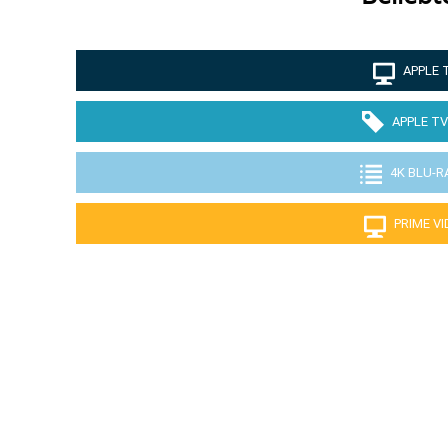
APPLE 
APPLE TV
4K BLU-R
PRIME V