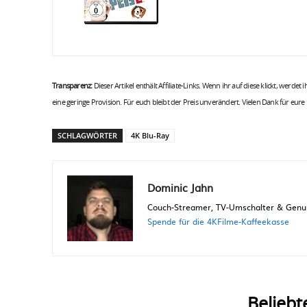
Transparenz:
Dieser Artikel enthält Affiliate-Links. Wenn ihr auf diese klickt, werdet
eine geringe Provision. Für euch bleibt der Preis unverändert. Vielen Dank für eure
SCHLAGWÖRTER
4K Blu-Ray
Dominic Jahn
Couch-Streamer, TV-Umschalter & Genuss
Spende für die 4KFilme-Kaffeekasse
Beliebt