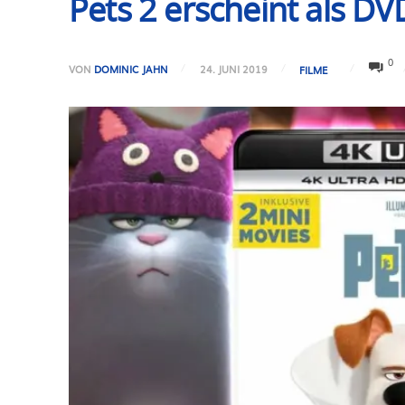
Pets 2 erscheint als DV
0
VON
DOMINIC JAHN
24. JUNI 2019
FILME