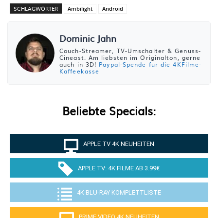
SCHLAGWÖRTER
Ambilight
Android
Dominic Jahn
Couch-Streamer, TV-Umschalter & Genuss-
Cineast. Am liebsten im Originalton, gerne
auch in 3D!
Paypal-Spende für die 4KFilme-
Kaffeekasse
Beliebte Specials:
APPLE TV 4K NEUHEITEN
APPLE TV: 4K FILME AB 3.99€
4K BLU-RAY KOMPLETTLISTE
PRIME VIDEO 4K NEUHEITEN