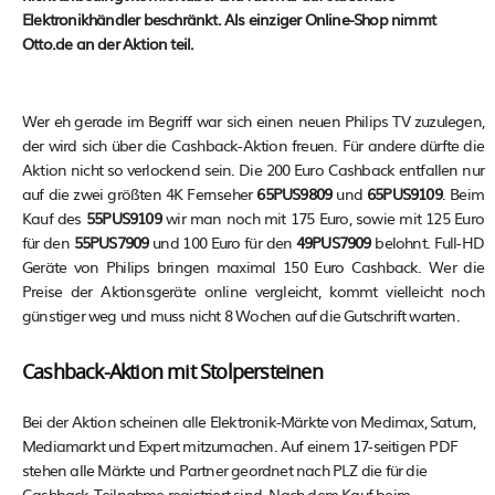
Elektronikhändler beschränkt. Als einziger Online-Shop nimmt
Otto.de an der Aktion teil.
Wer eh gerade im Begriff war sich einen neuen Philips TV zuzulegen,
der wird sich über die Cashback-Aktion freuen. Für andere dürfte die
Aktion nicht so verlockend sein. Die 200 Euro Cashback entfallen nur
auf die zwei größten 4K Fernseher
65PUS9809
und
65PUS9109
. Beim
Kauf des
55PUS9109
wir man noch mit 175 Euro, sowie mit 125 Euro
für den
55PUS7909
und 100 Euro für den
49PUS7909
belohnt. Full-HD
Geräte von Philips bringen maximal 150 Euro Cashback. Wer die
Preise der Aktionsgeräte online vergleicht, kommt vielleicht noch
günstiger weg und muss nicht 8 Wochen auf die Gutschrift warten.
Cashback-Aktion mit Stolpersteinen
Bei der Aktion scheinen alle Elektronik-Märkte von Medimax, Saturn,
Mediamarkt und Expert mitzumachen. Auf einem 17-seitigen PDF
stehen alle Märkte und Partner geordnet nach PLZ die für die
Cashback-Teilnahme registriert sind. Nach dem Kauf beim