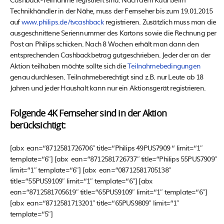
Technikhändler in der Nähe, muss der Fernseher bis zum 19.01.2015
auf
www.philips.de/tvcashback
registrieren. Zusätzlich muss man die
ausgeschnittene Seriennummer des Kartons sowie die Rechnung per
Post an Philips schicken. Nach 8 Wochen erhält man dann den
entsprechenden Cashbackbetrag gutgeschrieben. Jeder der an der
Aktion teilhaben möchte sollte sich die
Teilnahmebedingungen
genau durchlesen. Teilnahmeberechtigt sind z.B. nur Leute ab 18
Jahren und jeder Haushalt kann nur ein Aktionsgerät registrieren.
Folgende 4K Fernseher sind in der Aktion
berücksichtigt:
[abx ean=“8712581726706″ title=“Philips 49PUS7909 “ limit=“1″
template=“6″] [abx ean=“8712581726737″ title=“Philips 55PUS7909″
limit=“1″ template=“6″] [abx ean=“08712581705138″
title=“55PUS9109″ limit=“1″ template=“6″] [abx
ean=“8712581705619″ title=“65PUS9109″ limit=“1″ template=“6″]
[abx ean=“8712581713201″ title=“65PUS9809″ limit=“1″
template=“5″]