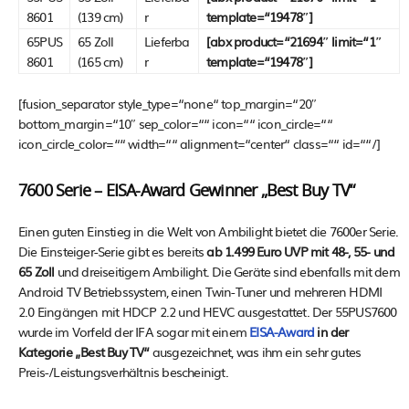
8601
(139 cm)
r
template=“19478″]
65PUS
65 Zoll
Lieferba
[abx product=“21694″ limit=“1″
8601
(165 cm)
r
template=“19478″]
[fusion_separator style_type=“none“ top_margin=“20″
bottom_margin=“10″ sep_color=““ icon=““ icon_circle=““
icon_circle_color=““ width=““ alignment=“center“ class=““ id=““/]
7600 Serie – EISA-Award Gewinner „Best Buy TV“
Einen guten Einstieg in die Welt von Ambilight bietet die 7600er Serie.
Die Einsteiger-Serie gibt es bereits
ab 1.499 Euro UVP mit 48-, 55- und
65 Zoll
und dreiseitigem Ambilight. Die Geräte sind ebenfalls mit dem
Android TV Betriebssystem, einen Twin-Tuner und mehreren HDMI
2.0 Eingängen mit HDCP 2.2 und HEVC ausgestattet. Der 55PUS7600
wurde im Vorfeld der IFA sogar mit einem
EISA-Award
in der
Kategorie „Best Buy TV“
ausgezeichnet, was ihm ein sehr gutes
Preis-/Leistungsverhältnis bescheinigt.