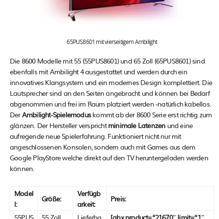
65PUS8601 mit vierseitigem Ambilight
Die 8600 Modelle mit 55 (55PUS8601) und 65 Zoll (65PUS8601) sind
ebenfalls mit Ambilight 4 ausgestattet und werden durch ein
innovatives Klangsystem und ein modernes Design komplettiert. Die
Lautsprecher sind an den Seiten angebracht und können bei Bedarf
abgenommen und frei im Raum platziert werden -natürlich kabellos.
Der
Ambilight-Spielemodus
kommt ab der 8600 Serie erst richtig zum
glänzen. Der Hersteller verspricht
minimale Latenzen
und eine
aufregende neue Spielerfahrung. Funktioniert nicht nur mit
angeschlossenen Konsolen, sondern auch mit Games aus dem
Google PlayStore welche direkt auf den TV heruntergeladen werden
können.
Model
Verfügb
Größe:
Preis:
l:
arkeit:
55PUS
55 Zoll
Lieferba
[abx product=“21670″ limit=“1″