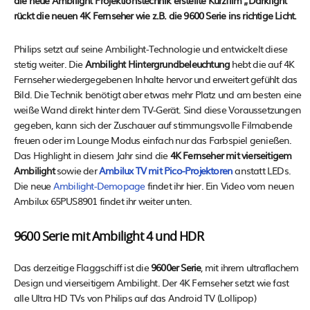
die neue Ambilight Projektionstechnik erstellte Kurzfilm „Darklight“
rückt die neuen 4K Fernseher wie z.B. die 9600 Serie ins richtige Licht.
Philips setzt auf seine Ambilight-Technologie und entwickelt diese
stetig weiter. Die
Ambilight Hintergrundbeleuchtung
hebt die auf 4K
Fernseher wiedergegebenen Inhalte hervor und erweitert gefühlt das
Bild. Die Technik benötigt aber etwas mehr Platz und am besten eine
weiße Wand direkt hinter dem TV-Gerät. Sind diese Voraussetzungen
gegeben, kann sich der Zuschauer auf stimmungsvolle Filmabende
freuen oder im Lounge Modus einfach nur das Farbspiel genießen.
Das Highlight in diesem Jahr sind die
4K Fernseher mit vierseitigem
Ambilight
sowie der
Ambilux TV mit Pico-Projektoren
anstatt LEDs.
Die neue
Ambilight-Demopage
findet ihr hier. Ein Video vom neuen
Ambilux 65PUS8901 findet ihr weiter unten.
9600 Serie mit Ambilight 4 und HDR
Das derzeitige Flaggschiff ist die
9600er Serie
, mit ihrem ultraflachem
Design und vierseitigem Ambilight. Der 4K Fernseher setzt wie fast
alle Ultra HD TVs von Philips auf das Android TV (Lollipop)