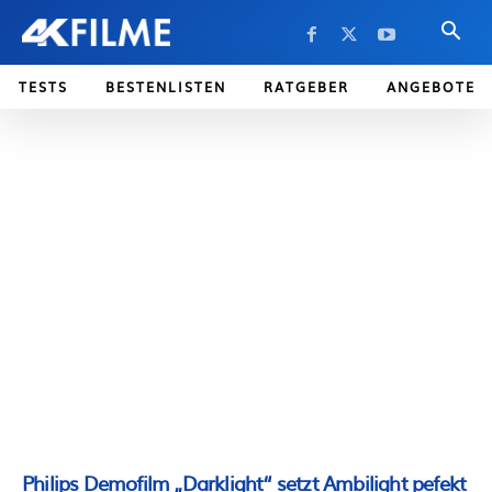
TESTS
BESTENLISTEN
RATGEBER
ANGEBOTE
Philips Demofilm „Darklight“ setzt Ambilight pefekt