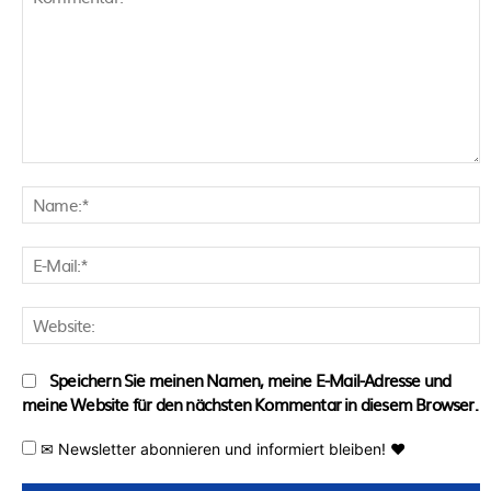
Kommentar:
N
E
M
W
Speichern Sie meinen Namen, meine E-Mail-Adresse und
meine Website für den nächsten Kommentar in diesem Browser.
✉ Newsletter abonnieren und informiert bleiben! ♥