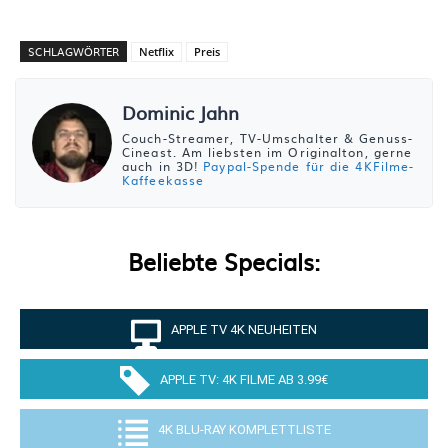
SCHLAGWÖRTER
Netflix
Preis
Dominic Jahn
Couch-Streamer, TV-Umschalter & Genuss-
Cineast. Am liebsten im Originalton, gerne
auch in 3D!
Paypal-Spende für die 4KFilme-
Kaffeekasse
Beliebte Specials:
APPLE TV 4K NEUHEITEN
APPLE TV: 4K FILME AB 3.99€
4K BLU-RAY KOMPLETTLISTE