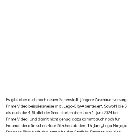
Es gibt aber auch noch neuen Serienstoff. Jüngere Zuschauer versorgt
Prime Video beispielsweise mit „Lego-City-Abenteuer“. Sowohl die 3.
als auch die 4. Staffel der Serie starten direkt am 1. Juni 2024 bei
Prime Video. Und damit nicht genug, dazu kommt auch noch für
Freunde der dänischen Bauklötzchen ab dem 15. Juni „Lego Ninjago:
Dragons Rising mit den ersten beiden Staffeln. Ergänzt wird dies