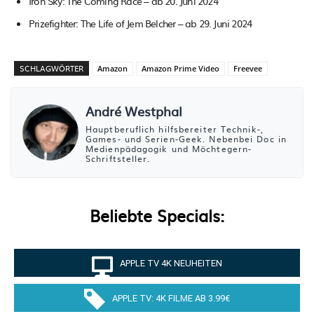
Iron Sky: The Coming Race – ab 20. Juni 2024
Prizefighter: The Life of Jem Belcher – ab 29. Juni 2024
SCHLAGWÖRTER
Amazon
Amazon Prime Video
Freevee
André Westphal
Hauptberuflich hilfsbereiter Technik-,
Games- und Serien-Geek. Nebenbei Doc in
Medienpädagogik und Möchtegern-
Schriftsteller.
Beliebte Specials:
APPLE TV 4K NEUHEITEN
APPLE TV: 4K FILME AB 3.99€