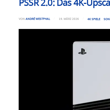
PSSR 2.0: Das 4K-Upsca
VON
ANDRÉ WESTPHAL
19. MÄRZ 2026
4K SPIELE
SON