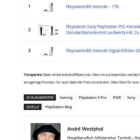
1
Playstation®5 Konsole – 1TB
Playstation Sony PlayStation PS5 Konsol
2
Standardkonsole (mit Laufwerk) inkl. 2x..
3
Playstation®5 Konsole Digital-Edition (S
Transparenz:
Dieser Artikel enthält Affiliate-Links. Wenn ihr auf diese klickt, werdet
eine geringe Provision. Für euch bleibt der Preis unverändert. Vielen Dank für eure
SCHLAGWÖRTER
Gaming
Playstation 5 Pro
PSSR
Sony
QUELLE
PlayStation Blog
André Westphal
Hauptberuflich hilfsbereiter Technik-,