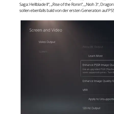
Saga: Hellblade II“, „Rise of the Ronin“, „Nioh 3″, Dra
sollen ebenfalls bald von der ersten Generation auf PS