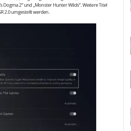
gon’s Dogma 2“ und „Monster Hunter Wilds“. Weitere Titel
SR 2.0 umgestellt werden.