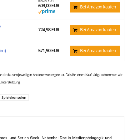
699,99 EUR
609,00 EUR
Bei Amazon kaufen
e
724,98 EUR
Bei Amazon kaufen
.
lim)
571,90 EUR
Bei Amazon kaufen
 ihr direkt zum jeweiligen Anbieter weitergeleitet. Falls ihr einen Kauf tätigt, bekommen wir
 Unterstützung!
Spielekonsolen
 Games- und Serien-Geek. Nebenbei Doc in Medienpädagogik und