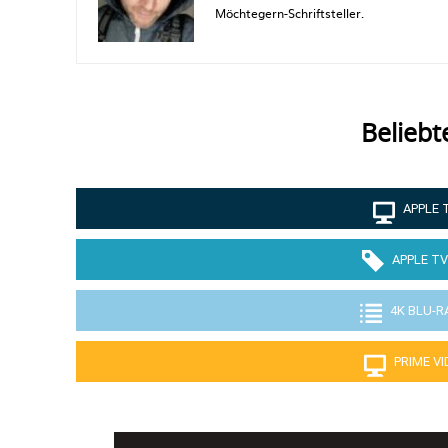
Möchtegern-Schriftsteller.
Beliebt
APPLE 
APPLE TV
4K BLU-R
PRIME V