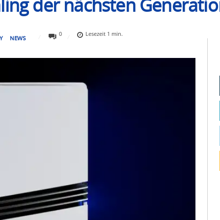
ling der nächsten Generation
0
Lesezeit
1
min.
Y
NEWS