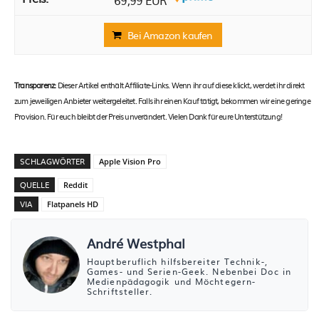
Bei Amazon kaufen
Transparenz:
Dieser Artikel enthält Affiliate-Links. Wenn ihr auf diese klickt, werdet ihr direkt
zum jeweiligen Anbieter weitergeleitet. Falls ihr einen Kauf tätigt, bekommen wir eine geringe
Provision. Für euch bleibt der Preis unverändert. Vielen Dank für eure Unterstützung!
SCHLAGWÖRTER
Apple Vision Pro
QUELLE
Reddit
VIA
Flatpanels HD
André Westphal
Hauptberuflich hilfsbereiter Technik-,
Games- und Serien-Geek. Nebenbei Doc in
Medienpädagogik und Möchtegern-
Schriftsteller.