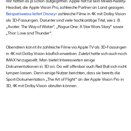
Wir hatten es ja schon aufgegriffen: Apple hat für sein Mixed-Reality-
Headset, die Apple Vision Pro, zahlreiche Partner an Land gezogen.
Beispielsweise liefert Disney+
zahlreiche Filme in 4K mit Dolby Vision
als 3D-Fassungen. Darunter sind viele hochkarätige Titel, wie z. B.
„Avater: The Way of Water“, „Rogue One: A Star Wars Story“ sowie
„Thor: Love and Thunder“.
Obendrein könnt ihr zahlreiche Filme via Apple TV als 3D-Fassungen
in 4K mit Dolby Vision käuflich erwerben. Zuletzt hatte sich auch noch
IMAX hinzugesellt. Man bietet Interessierten einige
Dokumentationen in 3D an. Da will offenbar auch Red Bull sich nicht
lumpen lassen. Denn einige Nutzer berichten, dass sie bereits die
Sport-Dokumentation „The Art of Flight“ an der Apple Vision Pro in
3D, 4K mit Dolby Vision abrufen können.