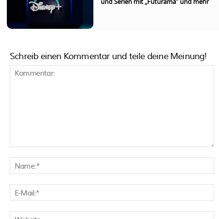
und Serien mit „Futurama“ und mehr
Schreib einen Kommentar und teile deine Meinung!
Kommentar:
N
E
M
W