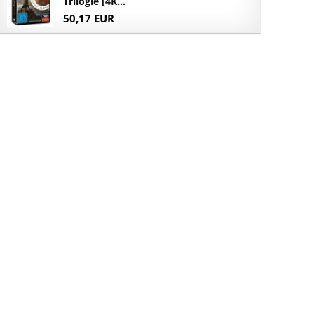
Trilogie [4K...
50,17 EUR