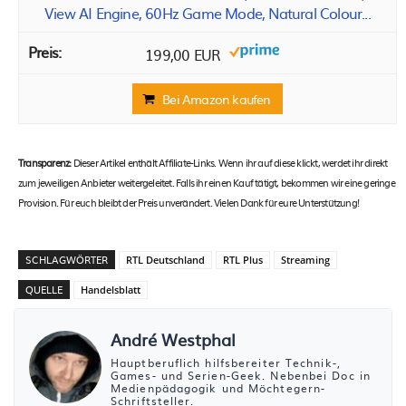
View AI Engine, 60Hz Game Mode, Natural Colour...
199,00 EUR
Bei Amazon kaufen
Transparenz:
Dieser Artikel enthält Affiliate-Links. Wenn ihr auf diese klickt, werdet ihr direkt
zum jeweiligen Anbieter weitergeleitet. Falls ihr einen Kauf tätigt, bekommen wir eine geringe
Provision. Für euch bleibt der Preis unverändert. Vielen Dank für eure Unterstützung!
SCHLAGWÖRTER
RTL Deutschland
RTL Plus
Streaming
QUELLE
Handelsblatt
André Westphal
Hauptberuflich hilfsbereiter Technik-,
Games- und Serien-Geek. Nebenbei Doc in
Medienpädagogik und Möchtegern-
Schriftsteller.