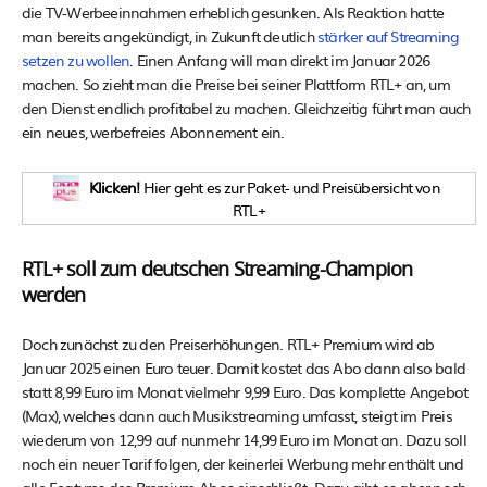
die TV-Werbeeinnahmen erheblich gesunken. Als Reaktion hatte
man bereits angekündigt, in Zukunft deutlich
stärker auf Streaming
setzen zu wollen
. Einen Anfang will man direkt im Januar 2026
machen. So zieht man die Preise bei seiner Plattform RTL+ an, um
den Dienst endlich profitabel zu machen. Gleichzeitig führt man auch
ein neues, werbefreies Abonnement ein.
Klicken!
Hier geht es zur Paket- und Preisübersicht von
RTL+
RTL+ soll zum deutschen Streaming-Champion
werden
Doch zunächst zu den Preiserhöhungen. RTL+ Premium wird ab
Januar 2025 einen Euro teuer. Damit kostet das Abo dann also bald
statt 8,99 Euro im Monat vielmehr 9,99 Euro. Das komplette Angebot
(Max), welches dann auch Musikstreaming umfasst, steigt im Preis
wiederum von 12,99 auf nunmehr 14,99 Euro im Monat an. Dazu soll
noch ein neuer Tarif folgen, der keinerlei Werbung mehr enthält und
alle Features des Premium-Abos einschließt. Dazu gibt es aber noch