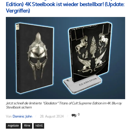
Edition) 4K Steelbook ist wieder bestellbar! (Update:
Vergriffen)
Jetzt schnell die limitierte "Gladiator" Titans of Cult Supreme Edition im 4K Blu-ray
Steelbook sichern
0
Von
Dominic Jahn
28. August 2024
Angebote
Filme
NEWS