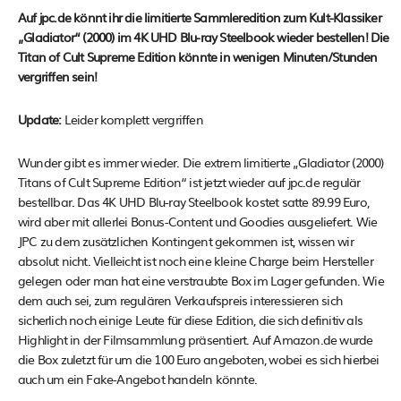
Auf jpc.de könnt ihr die limitierte Sammleredition zum Kult-Klassiker
„Gladiator“ (2000) im 4K UHD Blu-ray Steelbook wieder bestellen! Die
Titan of Cult Supreme Edition könnte in wenigen Minuten/Stunden
vergriffen sein!
Update:
Leider komplett vergriffen
Wunder gibt es immer wieder. Die extrem limitierte „Gladiator (2000)
Titans of Cult Supreme Edition“ ist jetzt wieder auf jpc.de regulär
bestellbar. Das 4K UHD Blu-ray Steelbook kostet satte 89.99 Euro,
wird aber mit allerlei Bonus-Content und Goodies ausgeliefert. Wie
JPC zu dem zusätzlichen Kontingent gekommen ist, wissen wir
absolut nicht. Vielleicht ist noch eine kleine Charge beim Hersteller
gelegen oder man hat eine verstraubte Box im Lager gefunden. Wie
dem auch sei, zum regulären Verkaufspreis interessieren sich
sicherlich noch einige Leute für diese Edition, die sich definitiv als
Highlight in der Filmsammlung präsentiert. Auf Amazon.de wurde
die Box zuletzt für um die 100 Euro angeboten, wobei es sich hierbei
auch um ein Fake-Angebot handeln könnte.