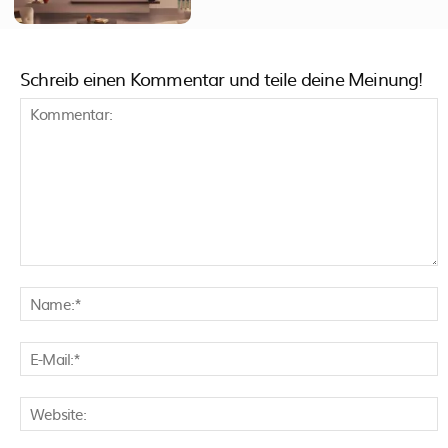
Schreib einen Kommentar und teile deine Meinung!
Kommentar:
N
E
M
W