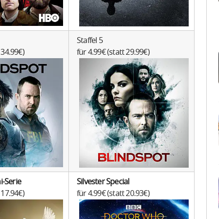
Staffel 5
t 34.99€)
für 4.99€ (statt 29.99€)
i-Serie
Silvester Special
t 17.94€)
für 4.99€ (statt 20.93€)