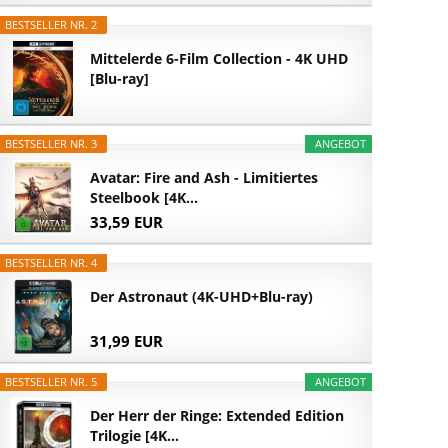
BESTSELLER NR. 2
Mittelerde 6-Film Collection - 4K UHD
[Blu-ray]
BESTSELLER NR. 3
ANGEBOT
Avatar: Fire and Ash - Limitiertes
Steelbook [4K...
33,59 EUR
BESTSELLER NR. 4
Der Astronaut (4K-UHD+Blu-ray)
31,99 EUR
BESTSELLER NR. 5
ANGEBOT
Der Herr der Ringe: Extended Edition
Trilogie [4K...