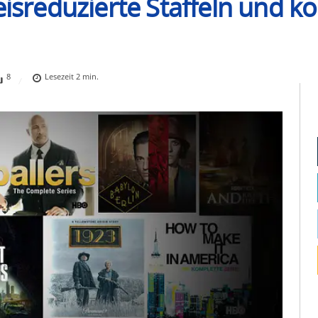
eisreduzierte Staffeln und k
8
Lesezeit
2
min.