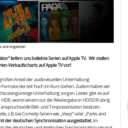
ts und Angebote!
“ liefern uns beliebte Serien auf Apple TV. Wir stellen
rien-Verkaufscharts auf Apple TV vor!
 großen Anteil der audiovisuellen Unterhaltung
 Formate derzeit hoch im Kurs stehen. Zudem haben wir
d kostengünstige Unterhaltung sorgen. Leider gibt es auf
er HDR, womit einem nur die Wiedergabe in HD/SDR übrig
e anspruchsvolle Bild- und Tonpräsentation besitzen.
telle, z.B. bei Comedy-Serien wie „Veep“ oder „Parks and
 mit der deutschen Synchronisation ausgestattet.
Im
it der deutschen und englischen Synchronisation separat