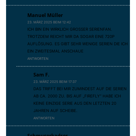
Manuel Müller
23. MÄRZ 2025 BEIM 12:42
ICH BIN EIN WIRKLICH GROSSER SERIENFAN.
TROTZDEM REICHT MIR DA SOGAR EINE 720P
AUFLÖSUNG. ES GIBT SEHR WENIGE SERIEN DIE ICH
EIN ZWEITESMAL ANSCHAUE
ANTWORTEN
Sam F.
23. MÄRZ 2025 BEIM 17:37
DAS TRIFFT BEI MIR ZUMINDEST AUF DIE SERIEN
AB CA. 2000 ZU. BIS AUF „FIREFLY“ HABE ICH
KEINE EINZIGE SERIE AUS DEN LETZTEN 20
JAHREN AUF SCHEIBE.
ANTWORTEN
Schmuserkadser