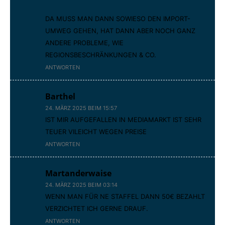
DA MUSS MAN DANN SOWIESO DEN IMPORT-
UMWEG GEHEN, HAT DANN ABER NOCH GANZ
ANDERE PROBLEME, WIE
REGIONSBESCHRÄNKUNGEN & CO.
ANTWORTEN
Barthel
24. MÄRZ 2025 BEIM 15:57
IST MIR AUFGEFALLEN IN MEDIAMARKT IST SEHR
TEUER VILEICHT WEGEN PREISE
ANTWORTEN
Martanderwaise
24. MÄRZ 2025 BEIM 03:14
WENN MAN FÜR NE STAFFEL DANN 50€ BEZAHLT
VERZICHTET ICH GERNE DRAUF.
ANTWORTEN