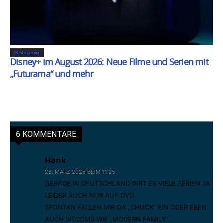
4K Streaming
Disney+ im August 2026: Neue Filme und Serien mit
„Futurama“ und mehr
6 KOMMENTARE
Hank
26. MÄRZ 2025 BEIM 11:25
GERADE IN DEUTSCHLAND GIBT ES VIELE SERIEN JA
LEIDER AUCH NUR AUF DVD.
SPONTAN FALLEN MIR DA „CHUCK“ EIN ODER EBEN
AUCH SITCOMS WIE „MODERN FAMILY“.