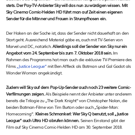
stets. Der Pay-TV-Anbieter Sky will das nun zu würdigen wissen. Mit
Sky Cinema Comic-Helden HD führt man auf Zeit einen eigenen
Sender für die Männer und Frauen in Strumpfhosen ein.
Der Haken an der Sache ist, dass der Sender nicht dauerhaft an den
Start geht. Ausreichend Material gäbe es, auch mit TV-Serien von
Marvel und DC, natürlich.
Allerdings soll der Sender von Sky nur ein
Angebot vom 24. September bis zum 7. Oktober 2018 sein.
Im
Rahmen des Programms hat man auch die exklusive TV-Premiere des
Films
„Justice League“
mit Ben Affleck als Batman und Gal Gadot als
Wonder Woman angekündigt.
Zudem will Sky auf dem Pop-Up-Sender auch noch 23 weitere Comic-
Verfilmungen zeigen.
Als Beispiele nennt der Anbieter unter anderem
bereits die Trilogie zu „The Dark Knight“ von Christopher Nolan, die
beiden Batman-Filme von Tim Burton oder auch „Spider-Man:
Homecoming“.
Kleines Schmankerl: Wer Sky Q benutzt, soll „Justice
League“ auch Ultra HD abrufen können.
Seinen Einstand gibt der
Film auf Sky Cinema Comic-Helden HD am 30. September 2018.