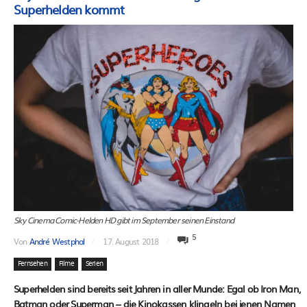
Superhelden kommt
Sky Cinema Comic-Helden HD gibt im September seinen Einstand
5
Von
André Westphal
17. August 2018
Fernsehen
Filme
Serien
Superhelden sind bereits seit Jahren in aller Munde: Egal ob Iron Man,
Batman oder Superman – die Kinokassen klingeln bei jenen Namen