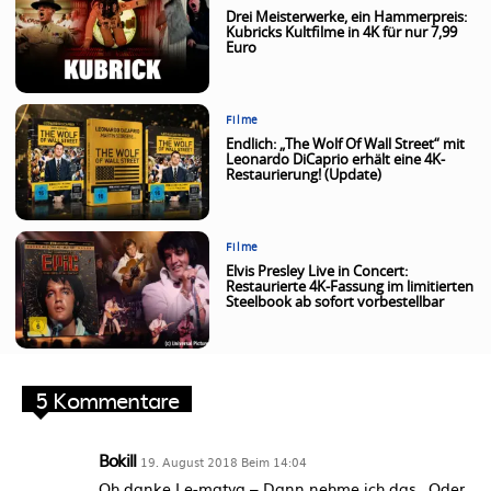
Drei Meisterwerke, ein Hammerpreis:
Kubricks Kultfilme in 4K für nur 7,99
Euro
Filme
Endlich: „The Wolf Of Wall Street“ mit
Leonardo DiCaprio erhält eine 4K-
Restaurierung! (Update)
Filme
Elvis Presley Live in Concert:
Restaurierte 4K-Fassung im limitierten
Steelbook ab sofort vorbestellbar
5 Kommentare
Bokill
19. August 2018 Beim 14:04
Oh danke Le-matya – Dann nehme ich das „Oder