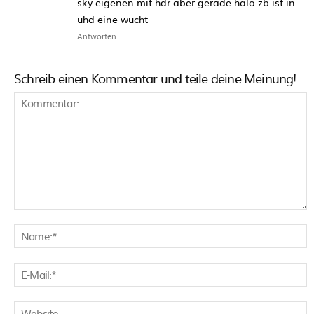
sky eigenen mit hdr.aber gerade halo zb ist in
uhd eine wucht
Antworten
Schreib einen Kommentar und teile deine Meinung!
Kommentar:
N
E
M
W