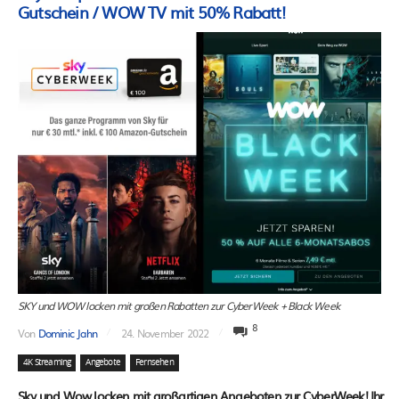
Gutschein / WOW TV mit 50% Rabatt!
SKY und WOW locken mit großen Rabatten zur CyberWeek + Black Week
8
Von
Dominic Jahn
24. November 2022
4K Streaming
Angebote
Fernsehen
Sky und Wow locken mit großartigen Angeboten zur CyberWeek! Ihr