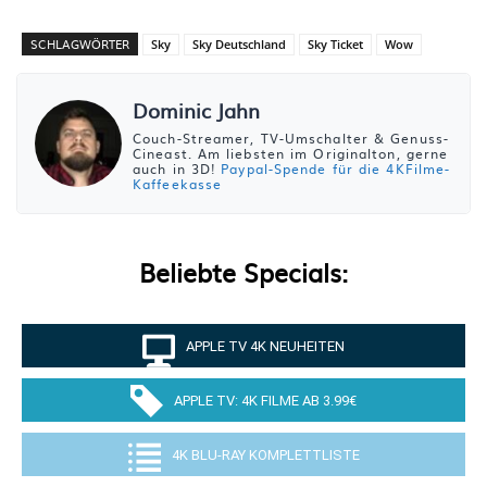
SCHLAGWÖRTER
Sky
Sky Deutschland
Sky Ticket
Wow
Dominic Jahn
Couch-Streamer, TV-Umschalter & Genuss-
Cineast. Am liebsten im Originalton, gerne
auch in 3D!
Paypal-Spende für die 4KFilme-
Kaffeekasse
Beliebte Specials:
APPLE TV 4K NEUHEITEN
APPLE TV: 4K FILME AB 3.99€
4K BLU-RAY KOMPLETTLISTE