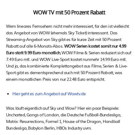
WOW TV mit 50 Prozent Rabatt
Wem lineares Fernsehern nicht mehr interessiert, für den ist vielleicht
das Angebot von WOW (ehemals Sky Ticket) interessant. Das
Streaming-Angebot von Sky gibt es für kurze Zeit mit 50 Prozent
Rabatt auf alle 6-Monats-Abos.
WOW Serien kostet somit nur 4.99
Euro statt 9.99 Euro monatlich
, WOW Filme & Serien reduziert sich auf
7.49 Euro mtl. und WOW Live-Sport kostet nunmehr 14.99 Euro mtl.
Und ja, das kombinierte Komplettangebot aus Filme, Serien & Live-
Sport gibt es dementsprechend auch mit 50 Prozent Rabatt, was
einem monatlichen Preis von nur 22.48 Euro entspricht.
Hier geht es zum Angebot auf Wowtv.de
Was läuft eigentlich auf Sky und Wow? Hier ein paar Beispiele:
Uncharted, Gangs of London, die Deutsche Fußball-Bundesliga,
Matrix: Resurrections, Formel 1, House of the Dragon, Handball
Bundesliga, Babylon Berlin, HBOs Industry uvm.