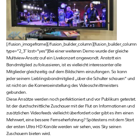
[/fusion_imageframe][/fusion_builder_column][fusion_builder_column
type=“2_3″ last=“yes“]Bei einer weiteren Demo wurde der gleiche
Multiview-Ansatz auf ein Livekonzert angewandt. Anstatt ein
Bandmitglied zu fokussieren, ist es vielleicht interessanter alle
Mitglieder gleichzeitig auf dem Bildschirm einzufangen. So kann
jeder seinem Lieblingsbandmitglied „über die Schulter schauen“ und
ist nicht an die Kameraeinstellung des Videoschnittmeisters
gebunden.
Diese Ansätze werden noch perfektioniert und vor Publikum getestet.
Ist der durchschnittliche Zuschauer mit der Flut an Informationen und
zusätzlichen Videofeeds vielleicht überfordert oder gibt es ihm einen
Mehrwert, eine bessere Fernseherfahrung? Spätestens mit dem Start
der ersten Ultra HD Kanäle werden wir sehen, was Sky seinen
Zuschauern bieten wird.