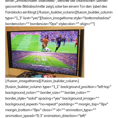
einen „emotionalen Videofeed“, welcher bei chaotischen Szenen
gezoomte Bildabschnitte zeigt, oder bei einem Tor den Jubel des
Fanblocks einfängt.[/fusion_builder_column][fusion_builder_column
type=“1_3″ last=“yes“][fusion_imageframe style=“bottomshadow“
bordercolor=““ bordersize=“0px“ stylecolor=““ align=““]
[/fusion_imageframe][/fusion_builder_column]
[fusion_builder_column type=“1_1″ background_position=“left top“
background_color=““ border_size=““ border_color=““
border_style=“solid“ spacing=“yes“ background_image=““
background_repeat=“no-repeat“ padding=““ margin_top=“0px“
margin_bottom=“0px“ class=““ id=““ animation_type=““
animation_speed=“0.3″ animation_direction=“left“