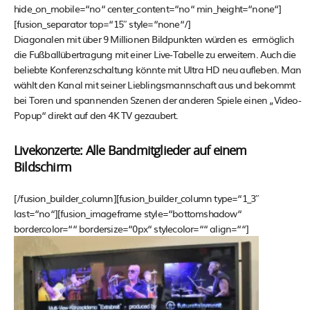
hide_on_mobile=“no“ center_content=“no“ min_height=“none“]
[fusion_separator top=“15″ style=“none“/]
Diagonalen mit über 9 Millionen Bildpunkten würden es ermöglich
die Fußballübertragung mit einer Live-Tabelle zu erweitern. Auch die
beliebte Konferenzschaltung könnte mit Ultra HD neu aufleben. Man
wählt den Kanal mit seiner Lieblingsmannschaft aus und bekommt
bei Toren und spannenden Szenen der anderen Spiele einen „Video-
Popup“ direkt auf den 4K TV gezaubert.
Livekonzerte: Alle Bandmitglieder auf einem
Bildschirm
[/fusion_builder_column][fusion_builder_column type=“1_3″
last=“no“][fusion_imageframe style=“bottomshadow“
bordercolor=““ bordersize=“0px“ stylecolor=““ align=““]