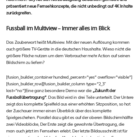
präsentiert neue Fernsehkonzepte, die nicht unbedingt auf 4K Inhalte
zurückgreifen.
Fussball im Multiview – Immer alles im Blick
Das Zauberwort heißt Multiview. Mit der neuen Auflösung kommen
auch größere TV-Geräte in die deutschen Haushalte. Wieso nicht die
größere Fläche nutzen um dem Verbraucher mehr Action auf seinen
Bildschirm zu liefern?
[fusion_builder_container hundred_percent=“yes“ overflow=“visible“]
[fusion_builder_row][fusion_builder_column type=“2_3″
last=“no“]Eine ganz besondere Demo war die
„Zukunft der
Fussballübertragung“
. Das Bild wird in drei Teile unterteilt. Der Untere
zeigt das komplette Spielfeld aus einer erhöhten Sitzposition, so hat
der Zuschauer immer einen Überblick über das komplette
Spielgeschehen. Parallel dazu gibt es auf der oberen Bildschirmhälfte
zwei Videoblöcke, Der Erste zeigt die gewohnte Übertragung, die
man auch jetzt im Fernsehen erlebt. Der letzte Bildausschnitt ist für