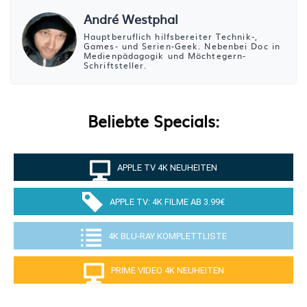
André Westphal
Hauptberuflich hilfsbereiter Technik-,
Games- und Serien-Geek. Nebenbei Doc in
Medienpädagogik und Möchtegern-
Schriftsteller.
Beliebte Specials:
APPLE TV 4K NEUHEITEN
APPLE TV: 4K FILME AB 3.99€
4K BLU-RAY KOMPLETTLISTE
PRIME VIDEO 4K NEUHEITEN