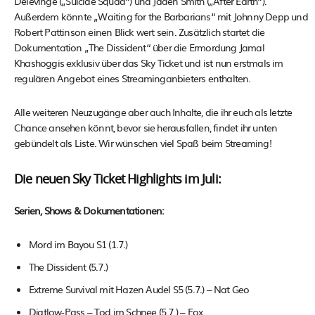
Delevinge („Suicide Squad“) und Jaden Smith („After Earth“).
Außerdem könnte „Waiting for the Barbarians“ mit Johnny Depp und
Robert Pattinson einen Blick wert sein. Zusätzlich startet die
Dokumentation „The Dissident“ über die Ermordung Jamal
Khashoggis exklusiv über das Sky Ticket und ist nun erstmals im
regulären Angebot eines Streaminganbieters enthalten.
Alle weiteren Neuzugänge aber auch Inhalte, die ihr euch als letzte
Chance ansehen könnt, bevor sie herausfallen, findet ihr unten
gebündelt als Liste. Wir wünschen viel Spaß beim Streaming!
Die neuen Sky Ticket Highlights im Juli:
Serien, Shows & Dokumentationen:
Mord im Bayou S1 (1.7.)
The Dissident (5.7.)
Extreme Survival mit Hazen Audel S5 (5.7.) – Nat Geo
Djatlow-Pass – Tod im Schnee (5.7.) – Fox