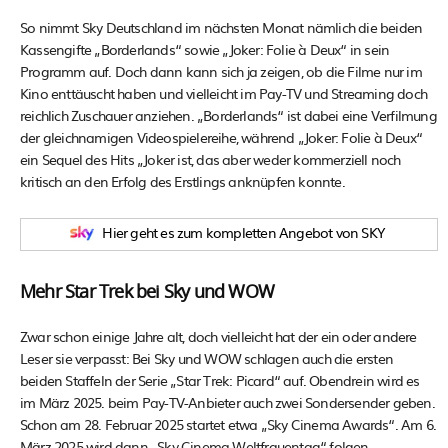
So nimmt Sky Deutschland im nächsten Monat nämlich die beiden
Kassengifte „Borderlands“ sowie „Joker: Folie à Deux“ in sein
Programm auf. Doch dann kann sich ja zeigen, ob die Filme nur im
Kino enttäuscht haben und vielleicht im Pay-TV und Streaming doch
reichlich Zuschauer anziehen. „Borderlands“ ist dabei eine Verfilmung
der gleichnamigen Videospielereihe, während „Joker: Folie à Deux“
ein Sequel des Hits „Joker ist, das aber weder kommerziell noch
kritisch an den Erfolg des Erstlings anknüpfen konnte.
Hier geht es zum kompletten Angebot von SKY
Mehr Star Trek bei Sky und WOW
Zwar schon einige Jahre alt, doch vielleicht hat der ein oder andere
Leser sie verpasst: Bei Sky und WOW schlagen auch die ersten
beiden Staffeln der Serie „Star Trek: Picard“ auf. Obendrein wird es
im März 2025. beim Pay-TV-Anbieter auch zwei Sondersender geben.
Schon am 28. Februar 2025 startet etwa „Sky Cinema Awards“. Am 6.
März 2025 wird dann „Sky Cinema Weltfrauentag“ folgen.