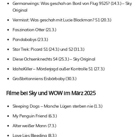
Germanwings: Was geschah an Bord von Flug 9525? (14.3.) – Sky
Original
Vermisst: Was geschah mit Lucie Blackman? S1 (20.3.)
Faszination Otter (21.3.)
Pandababys (23.3.)
Star Trek: Picard S1 (24.3.) und S2 (31.3.)
Diese Ochsenknechts S4 (25.3.) – Sky Original
IdahoKiller – Mörderjagd außer Kontrolle S1 (27.3.)
Großbritanniens Eisbärbaby (30.3.)
Filme bei Sky und WOW im März 2025
Sleeping Dogs – Manche Lügen sterben nie (1.3.)
My Penguin Friend (6.3.)
Alter weißer Mann (7.3.)
Love Lies Bleeding (8.3.)