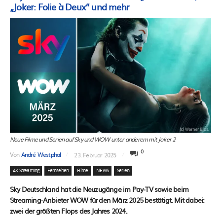
„Joker: Folie à Deux“ und mehr
Neue Filme und Serien auf Sky und WOW unter anderem mit Joker 2
0
Von
André Westphal
23. Februar 2025
4K Streaming
Fernsehen
Filme
NEWS
Serien
Sky Deutschland hat die Neuzugänge im Pay-TV sowie beim
Streaming-Anbieter WOW für den März 2025 bestätigt. Mit dabei:
zwei der größten Flops des Jahres 2024.