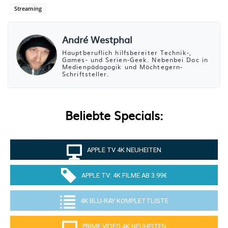
Streaming
André Westphal
Hauptberuflich hilfsbereiter Technik-,
Games- und Serien-Geek. Nebenbei Doc in
Medienpädagogik und Möchtegern-
Schriftsteller.
Beliebte Specials:
APPLE TV 4K NEUHEITEN
APPLE TV: 4K FILME AB 3.99€
4K BLU-RAY KOMPLETTLISTE
PRIME VIDEO 4K NEUHEITEN