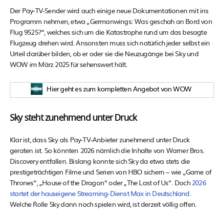
Der Pay-TV-Sender wird auch einige neue Dokumentationen mit ins
Programm nehmen, etwa „Germanwings: Was geschah an Bord von
Flug 9525?“, welches sich um die Katastrophe rund um das besagte
Flugzeug drehen wird. Ansonsten muss sich natürlich jeder selbst ein
Urteil darüber bilden, ob er oder sie die Neuzugänge bei Sky und
WOW im März 2025 für sehenswert hält.
Hier geht es zum kompletten Angebot von WOW
Sky steht zunehmend unter Druck
Klar ist, dass Sky als Pay-TV-Anbieter zunehmend unter Druck
geraten ist. So könnten 2026 nämlich die Inhalte von Warner Bros.
Discovery entfallen. Bislang konnte sich Sky da etwa stets die
prestigeträchtigen Filme und Serien von HBO sichern – wie „Game of
Thrones“, „House of the Dragon“ oder „The Last of Us“. Doch
2026
startet der hauseigene Streaming-Dienst Max in Deutschland
.
Welche Rolle Sky dann noch spielen wird, ist derzeit völlig offen.