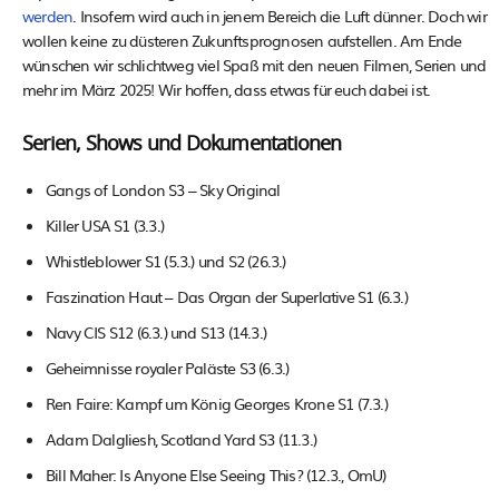
werden
. Insofern wird auch in jenem Bereich die Luft dünner. Doch wir
wollen keine zu düsteren Zukunftsprognosen aufstellen. Am Ende
wünschen wir schlichtweg viel Spaß mit den neuen Filmen, Serien und
mehr im März 2025! Wir hoffen, dass etwas für euch dabei ist.
Serien, Shows und Dokumentationen
Gangs of London S3 – Sky Original
Killer USA S1 (3.3.)
Whistleblower S1 (5.3.) und S2 (26.3.)
Faszination Haut – Das Organ der Superlative S1 (6.3.)
Navy CIS S12 (6.3.) und S13 (14.3.)
Geheimnisse royaler Paläste S3 (6.3.)
Ren Faire: Kampf um König Georges Krone S1 (7.3.)
Adam Dalgliesh, Scotland Yard S3 (11.3.)
Bill Maher: Is Anyone Else Seeing This? (12.3., OmU)