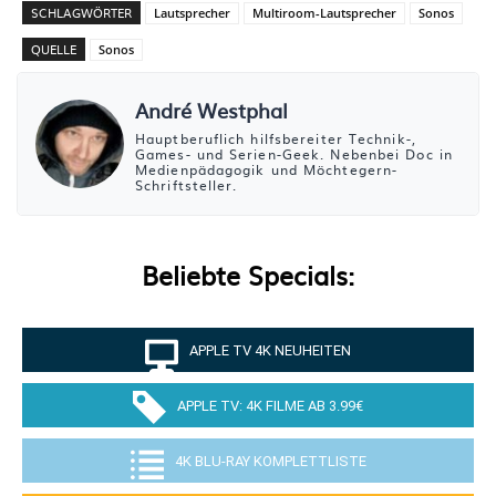
SCHLAGWÖRTER
Lautsprecher
Multiroom-Lautsprecher
Sonos
QUELLE
Sonos
André Westphal
Hauptberuflich hilfsbereiter Technik-,
Games- und Serien-Geek. Nebenbei Doc in
Medienpädagogik und Möchtegern-
Schriftsteller.
Beliebte Specials:
APPLE TV 4K NEUHEITEN
APPLE TV: 4K FILME AB 3.99€
4K BLU-RAY KOMPLETTLISTE