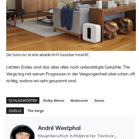
Die Sonos Arc ist eine aktuelle Wi-Fi-Soundbar mit eARC.
Letzten Endes sind das aber alles noch unbestätigte Gerüchte. The
Verge lag mit seinen Prognosen in der Vergangenheit aber schon oft
richtig, sodass wir sehr gespannt sind.
SCHLAGWÖRTER
Dolby Atmos
Multiroom
Sonos
QUELLE
The Verge
André Westphal
Hauptberuflich hilfsbereiter Technik-,