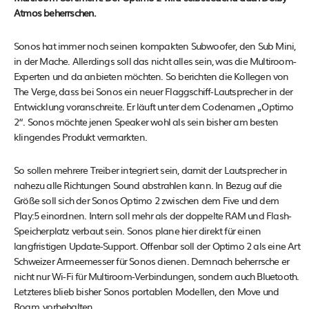
Atmos beherrschen.
Sonos hat immer noch seinen kompakten Subwoofer, den Sub Mini,
in der Mache. Allerdings soll das nicht alles sein, was die Multiroom-
Experten und da anbieten möchten. So berichten die Kollegen von
The Verge, dass bei Sonos ein neuer Flaggschiff-Lautsprecher in der
Entwicklung voranschreite. Er läuft unter dem Codenamen „Optimo
2“. Sonos möchte jenen Speaker wohl als sein bisher am besten
klingendes Produkt vermarkten.
So sollen mehrere Treiber integriert sein, damit der Lautsprecher in
nahezu alle Richtungen Sound abstrahlen kann. In Bezug auf die
Größe soll sich der Sonos Optimo 2 zwischen dem Five und dem
Play:5 einordnen. Intern soll mehr als der doppelte RAM und Flash-
Speicherplatz verbaut sein. Sonos plane hier direkt für einen
langfristigen Update-Support. Offenbar soll der Optimo 2 als eine Art
Schweizer Armeemesser für Sonos dienen. Demnach beherrsche er
nicht nur Wi-Fi für Multiroom-Verbindungen, sondern auch Bluetooth.
Letzteres blieb bisher Sonos portablen Modellen, den Move und
Roam, vorbehalten.