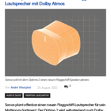
Lautsprecher mit Dolby Atmos
Sonos soll mit dem Optimo 2 einen neuen Flaggschiff-Speaker planen.
0
Von
André Westphal
25. August 2022
Audio & Sound
Kabellose Lautsprecher
Sonos plant offenbar einen neuen Flaggschiff-Lautsprecher für sein
Multiroom-Sortiment. Der Optimo 2 wird selbstredend auch Dolby