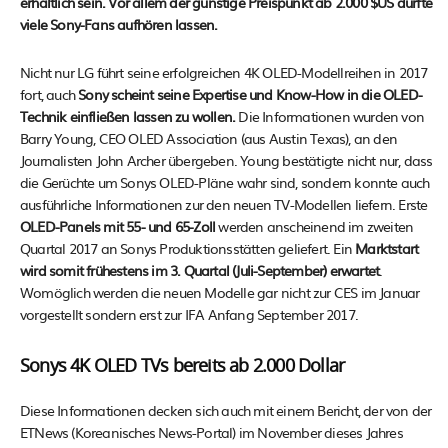
erhältlich sein. Vor allem der günstige Preispunkt ab 2.000 $US dürfte
viele Sony-Fans aufhören lassen.
Nicht nur LG führt seine erfolgreichen 4K OLED-Modellreihen in 2017
fort, auch
Sony scheint seine Expertise und Know-How in die OLED-
Technik einfließen lassen zu wollen.
Die Informationen wurden von
Barry Young, CEO OLED Association (aus Austin Texas), an den
Journalisten John Archer übergeben. Young bestätigte nicht nur, dass
die Gerüchte um Sonys OLED-Pläne wahr sind, sondern konnte auch
ausführliche Informationen zur den neuen TV-Modellen liefern. Erste
OLED-Panels mit 55- und 65-Zoll
werden anscheinend im zweiten
Quartal 2017 an Sonys Produktionsstätten geliefert. Ein
Marktstart
wird somit frühestens im 3. Quartal (Juli-September) erwartet
.
Womöglich werden die neuen Modelle gar nicht zur CES im Januar
vorgestellt sondern erst zur IFA Anfang September 2017.
Sonys 4K OLED TVs bereits ab 2.000 Dollar
Diese Informationen decken sich auch mit einem Bericht, der von der
ETNews (Koreanisches News-Portal) im November dieses Jahres