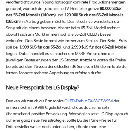
veröffentlicht wurde. Young hat sogar konkrete Produktionsmengen
genannt, wonach der japanische TV-Hersteller ganze
80.000 Stück
des 55-Zoll Modells (140 cm)
und
120.000 Stück des 65-Zoll Modells
(165 cm)
in Auftrag geben möchte. Das ist sehr verwunderlich, da
Sony mit ein einem besseren Absatz beim 65-Zoll Modell rechnet,
obwohl sich am Markt immer noch die 55-Zoll OLEDs besser
verkaufen. Das Beste kommt wie immer zum Schluss: Der Retail-Preis
soll bei
1.999 $US für das 55-Zoll
und
2.999 $US für das 65-Zoll Modell
liegen. Dabei handelt es sich sicher um MSRP-Preise ohne die
jeweiligen Besteuerungen der US-Staaten, trotzdem wären die Preise
bereits auf dem Niveau der aktuellen B6 Serie von LG, die im laufe der
letzten Monate mehrere Anpreisungen erfahren durfte.
Neue Preispolitik bei LG Display?
Denken wir zurück als Pansonics
OLED-Debüt TX-65CZW954
der
immer noch mit 9.999 € gelistet wird, ist das doch eine sehr
überraschend-positive Entwicklung. Womöglich setzt LG Display auch
auf eine ganz neue Preisstrategie. Sollte LG die Panel-Preise für
Dritthersteller weiter nach unten ziehen, könnte man eine