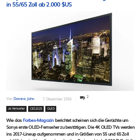
in 55/65 Zoll ab 2.000 $US
2
Von
Dominic Jahn
7. Dezember 2016
4K Fernseher
CES 2025
OLED
Wie das
Forbes-Magazin
berichtet scheinen sich die Gerüchte um
Sonys erste OLED-Fernseher zu bestätigen. Die 4K OLED TVs werden
ins 2017-Lineup aufgenommen und in Größen von 55 und 65 Zoll