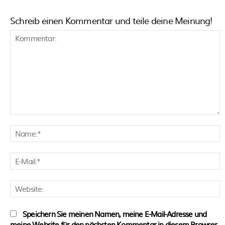
Schreib einen Kommentar und teile deine Meinung!
Kommentar:
N
E
M
W
Speichern Sie meinen Namen, meine E-Mail-Adresse und
meine Website für den nächsten Kommentar in diesem Browser.