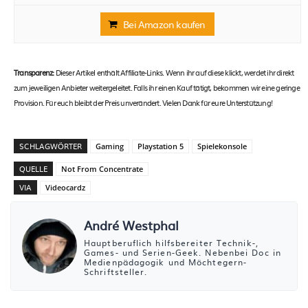
Bei Amazon kaufen
Transparenz:
Dieser Artikel enthält Affiliate-Links. Wenn ihr auf diese klickt, werdet ihr direkt
zum jeweiligen Anbieter weitergeleitet. Falls ihr einen Kauf tätigt, bekommen wir eine geringe
Provision. Für euch bleibt der Preis unverändert. Vielen Dank für eure Unterstützung!
SCHLAGWÖRTER
Gaming
Playstation 5
Spielekonsole
QUELLE
Not From Concentrate
VIA
Videocardz
André Westphal
Hauptberuflich hilfsbereiter Technik-,
Games- und Serien-Geek. Nebenbei Doc in
Medienpädagogik und Möchtegern-
Schriftsteller.