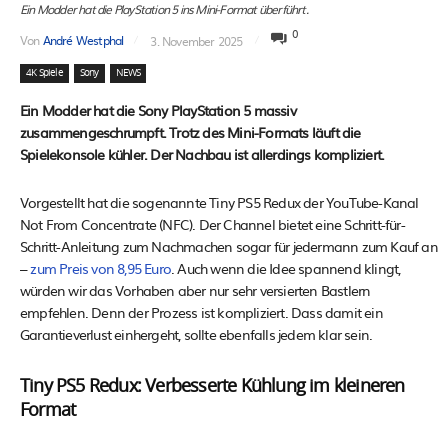
Ein Modder hat die PlayStation 5 ins Mini-Format überführt.
0
Von
André Westphal
3. November 2025
4K Spiele
Sony
NEWS
Ein Modder hat die Sony PlayStation 5 massiv
zusammengeschrumpft. Trotz des Mini-Formats läuft die
Spielekonsole kühler. Der Nachbau ist allerdings kompliziert.
Vorgestellt hat die sogenannte Tiny PS5 Redux der YouTube-Kanal
Not From Concentrate (NFC). Der Channel bietet eine Schritt-für-
Schritt-Anleitung zum Nachmachen sogar für jedermann zum Kauf an
–
zum Preis von 8,95 Euro
. Auch wenn die Idee spannend klingt,
würden wir das Vorhaben aber nur sehr versierten Bastlern
empfehlen. Denn der Prozess ist kompliziert. Dass damit ein
Garantieverlust einhergeht, sollte ebenfalls jedem klar sein.
Tiny PS5 Redux: Verbesserte Kühlung im kleineren
Format