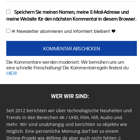
Speichern Sie meinen Namen, meine E-Mail-Adresse und
meine Website für den nächsten Kommentar in diesem Browser.
✉ Newsletter abonnieren und informiert bleiben! ♥
Die Kommentare werden moderiert. Wir bemühen uns um
eine schnelle Freischaltung! Die Kommentarregeln findest du
HIER!
WER WIR SIND:
Seit 2012 berichten wir über technologische Neuheiten und
Trends in den Bereichen 4K / UHD, Film, Hifi, Audio und
mehr. Wir sind unabhängig und berichten so objektiv wie
möglich. Eine persönliche Meinung darf bei so einem
Online-Projekt wie 4kfilme.de aber auch nicht fehlen ;)