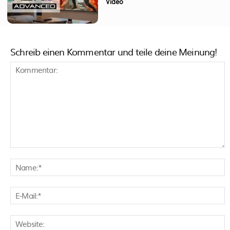
Video
Schreib einen Kommentar und teile deine Meinung!
Kommentar:
N
E
M
W