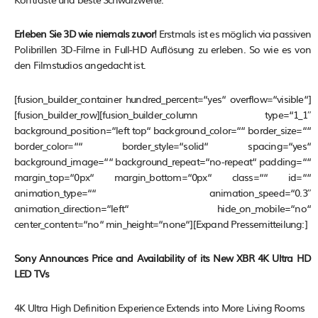
Erleben Sie 3D wie niemals zuvor!
Erstmals ist es möglich via passiven
Polibrillen 3D-Filme in Full-HD Auflösung zu erleben. So wie es von
den Filmstudios angedacht ist.
[fusion_builder_container hundred_percent=“yes“ overflow=“visible“]
[fusion_builder_row][fusion_builder_column type=“1_1″
background_position=“left top“ background_color=““ border_size=““
border_color=““ border_style=“solid“ spacing=“yes“
background_image=““ background_repeat=“no-repeat“ padding=““
margin_top=“0px“ margin_bottom=“0px“ class=““ id=““
animation_type=““ animation_speed=“0.3″
animation_direction=“left“ hide_on_mobile=“no“
center_content=“no“ min_height=“none“][Expand Pressemitteilung:]
Sony Announces Price and Availability of its New XBR 4K Ultra HD
LED TVs
4K Ultra High Definition Experience Extends into More Living Rooms