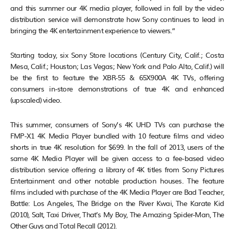
and this summer our 4K media player, followed in fall by the video
distribution service will demonstrate how Sony continues to lead in
bringing the 4K entertainment experience to viewers.“
Starting today, six Sony Store locations (Century City, Calif.; Costa
Mesa, Calif.; Houston; Las Vegas; New York and Palo Alto, Calif.) will
be the first to feature the XBR-55 & 65X900A 4K TVs, offering
consumers in-store demonstrations of true 4K and enhanced
(upscaled) video.
This summer, consumers of Sony’s 4K UHD TVs can purchase the
FMP-X1 4K Media Player bundled with 10 feature films and video
shorts in true 4K resolution for $699. In the fall of 2013, users of the
same 4K Media Player will be given access to a fee-based video
distribution service offering a library of 4K titles from Sony Pictures
Entertainment and other notable production houses. The feature
films included with purchase of the 4K Media Player are Bad Teacher,
Battle: Los Angeles, The Bridge on the River Kwai, The Karate Kid
(2010), Salt, Taxi Driver, That’s My Boy, The Amazing Spider-Man, The
Other Guys and Total Recall (2012).