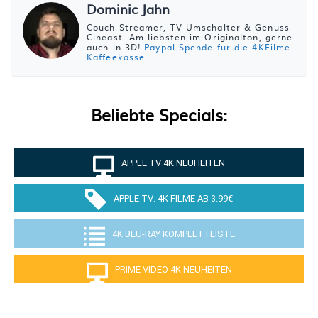
Dominic Jahn
Couch-Streamer, TV-Umschalter & Genuss-
Cineast. Am liebsten im Originalton, gerne
auch in 3D!
Paypal-Spende für die 4KFilme-
Kaffeekasse
Beliebte Specials:
APPLE TV 4K NEUHEITEN
APPLE TV: 4K FILME AB 3.99€
4K BLU-RAY KOMPLETTLISTE
PRIME VIDEO 4K NEUHEITEN