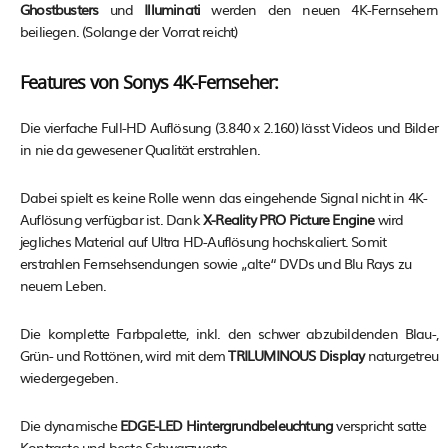
Ghostbusters
und
Illuminati
werden den neuen 4K-Fernsehern
beiliegen. (Solange der Vorrat reicht)
Features von Sonys 4K-Fernseher:
Die vierfache Full-HD Auflösung (3.840 x 2.160) lässt Videos und Bilder
in nie da gewesener Qualität erstrahlen.
Dabei spielt es keine Rolle wenn das eingehende Signal nicht in 4K-
Auflösung verfügbar ist. Dank
X-Reality PRO Picture Engine
wird
jegliches Material
auf Ultra HD-Auflösung hochskaliert. Somit
erstrahlen Fernsehsendungen sowie „alte“ DVDs und Blu Rays zu
neuem Leben.
Die komplette Farbpalette, inkl. den schwer abzubildenden Blau-,
Grün- und Rottönen, wird mit dem
TRILUMINOUS Display
naturgetreu
wiedergegeben.
Die dynamische
EDGE-LED Hintergrundbeleuchtung
verspricht satte
Kontraste und beste Schwarzwerte.