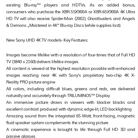
existing Blu-ray™ players and HDTVs. As an added bonus,
consumers who purchase the XBR-55X900A or XBR-65X900A 4K Ultra
HD TV will also receive Spider-Man (2002), Ghostbusters and Angels
& Demons „Mastered in 4K“ Blu-ray Discs (while supplies last).
New Sony UHD 4K TV models- Key Features:
Images become lifelike with a resolution of four-times that of Full HD
TV (3840 x 2160) delivers lifelike images
All content is viewed at the highest resolution possible with enhanced
images reaching near 4K with Sony’s proprietary two-chip 4K X-
Reality PRO picture engine
All colors, including difficult blues, greens and reds, are delivered
naturally and accurately through TRILUMINOS™ Display
An immersive picture draws in viewers with blacker blacks and
excellent contrast produced with dynamic edge-lit, LED backlighting
Amazing sound from the integrated 65 Watt, front-facing, magnetic
fluid speaker system complements the stunning picture
A cinematic experience is brought to life through Full HD 3D and
passive glasses