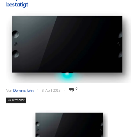
bestätigt
0
Von
Dominic Jahn
8. April 2013
4K Fernseher