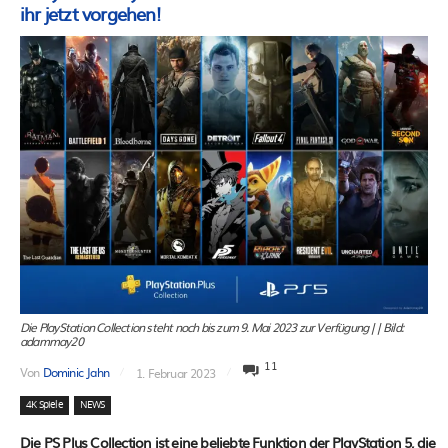
ihr jetzt vorgehen!
Die PlayStation Collection steht noch bis zum 9. Mai 2023 zur Verfügung || Bild:
adammay20
11
Von
Dominic Jahn
1. Februar 2023
4K Spiele
NEWS
Die PS Plus Collection ist eine beliebte Funktion der PlayStation 5, die