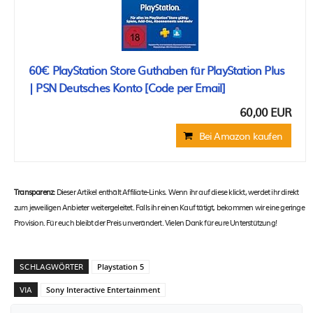
60€ PlayStation Store Guthaben für PlayStation Plus
| PSN Deutsches Konto [Code per Email]
60,00 EUR
Bei Amazon kaufen
Transparenz:
Dieser Artikel enthält Affiliate-Links. Wenn ihr auf diese klickt, werdet ihr direkt
zum jeweiligen Anbieter weitergeleitet. Falls ihr einen Kauf tätigt, bekommen wir eine geringe
Provision. Für euch bleibt der Preis unverändert. Vielen Dank für eure Unterstützung!
SCHLAGWÖRTER
Playstation 5
VIA
Sony Interactive Entertainment