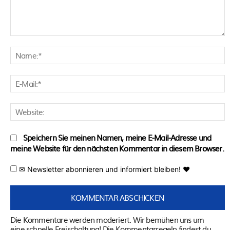
Kommentar:
N
E
M
W
Speichern Sie meinen Namen, meine E-Mail-Adresse und
meine Website für den nächsten Kommentar in diesem Browser.
✉ Newsletter abonnieren und informiert bleiben! ♥
Die Kommentare werden moderiert. Wir bemühen uns um
eine schnelle Freischaltung! Die Kommentarregeln findest du