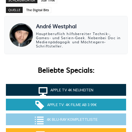
SCHLAGWÖRTER
Star Trek
QUELLE
The Digital Bits
André Westphal
Hauptberuflich hilfsbereiter Technik-,
Games- und Serien-Geek. Nebenbei Doc in
Medienpädagogik und Möchtegern-
Schriftsteller.
Beliebte Specials:
APPLE TV 4K NEUHEITEN
APPLE TV: 4K FILME AB 3.99€
4K BLU-RAY KOMPLETTLISTE