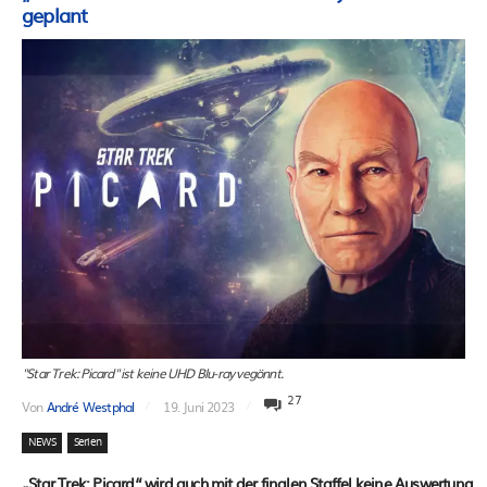
geplant
"Star Trek: Picard" ist keine UHD Blu-ray vegönnt.
27
Von
André Westphal
19. Juni 2023
NEWS
Serien
„Star Trek: Picard“ wird auch mit der finalen Staffel keine Auswertung