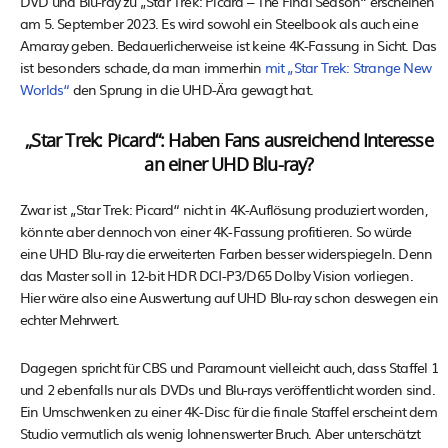
DVD und Blu-ray zu „Star Trek: Picard – The Final Season“ erscheinen
am 5. September 2023. Es wird sowohl ein Steelbook als auch eine
Amaray geben. Bedauerlicherweise ist keine 4K-Fassung in Sicht. Das
ist besonders schade, da man immerhin
mit „Star Trek: Strange New
Worlds“
den Sprung in die UHD-Ära gewagt hat.
„Star Trek: Picard“: Haben Fans ausreichend Interesse
an einer UHD Blu-ray?
Zwar ist „Star Trek: Picard“ nicht in 4K-Auflösung produziert worden,
könnte aber dennoch von einer 4K-Fassung profitieren. So würde
eine UHD Blu-ray die erweiterten Farben besser widerspiegeln. Denn
das Master soll in 12-bit HDR DCI-P3/D65 Dolby Vision vorliegen.
Hier wäre also eine Auswertung auf UHD Blu-ray schon deswegen ein
echter Mehrwert.
Dagegen spricht für CBS und Paramount vielleicht auch, dass Staffel 1
und 2 ebenfalls nur als DVDs und Blu-rays veröffentlicht worden sind.
Ein Umschwenken zu einer 4K-Disc für die finale Staffel erscheint dem
Studio vermutlich als wenig lohnenswerter Bruch. Aber unterschätzt