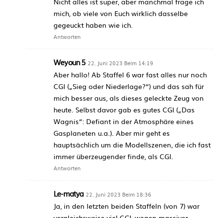
Nicht alles ist super, aber manchmal frage ich
mich, ob viele von Euch wirklich dasselbe
gegeuckt haben wie ich.
Antworten
Weyoun 5
22. Juni 2023 Beim 14:19
Aber hallo! Ab Staffel 6 war fast alles nur noch
CGI („Sieg oder Niederlage?“) und das sah für
mich besser aus, als dieses geleckte Zeug von
heute. Selbst davor gab es gutes CGI („Das
Wagnis“: Defiant in der Atmosphäre eines
Gasplaneten u.a.). Aber mir geht es
hauptsächlich um die Modellszenen, die ich fast
immer überzeugender finde, als CGI.
Antworten
Le-matya
22. Juni 2023 Beim 18:36
Ja, in den letzten beiden Staffeln (von 7) war
vergleichsweise viel CGI, wegen massiver