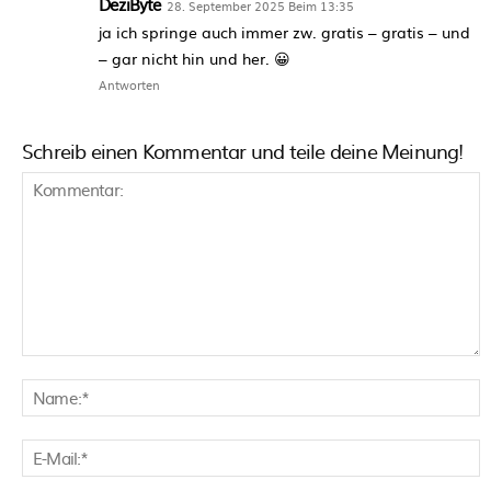
DeziByte
28. September 2025 Beim 13:35
ja ich springe auch immer zw. gratis – gratis – und
– gar nicht hin und her. 😀
Antworten
Schreib einen Kommentar und teile deine Meinung!
Kommentar:
N
E
M