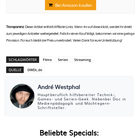
Bei Amazon kaufen
Transparenz:
Dieser Artikel enthält Affiliate-Links. Wenn ihr auf diese klickt, werdet ihr direkt
zum jeweiligen Anbieter weitergeleitet. Falls ihr einen Kauf tätigt, bekommen wir eine geringe
Provision. Für euch bleibt der Preis unverändert. Vielen Dank für eure Unterstützung!
SCHLAGWÖRTER
Filme
Serien
Streaming
QUELLE
DWDL.de
André Westphal
Hauptberuflich hilfsbereiter Technik-,
Games- und Serien-Geek. Nebenbei Doc in
Medienpädagogik und Möchtegern-
Schriftsteller.
Beliebte Specials: