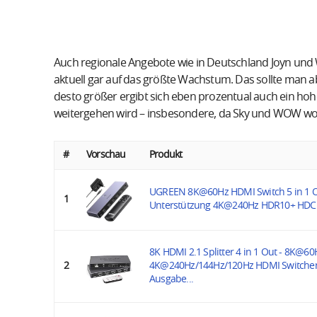
Auch regionale Angebote wie in Deutschland Joyn un
aktuell gar auf das größte Wachstum. Das sollte man a
desto größer ergibt sich eben prozentual auch ein hoh
weitergehen wird – insbesondere, da Sky und WOW w
#
Vorschau
Produkt
UGREEN 8K@60Hz HDMI Switch 5 in 1 
1
Unterstützung 4K@240Hz HDR10+ HDCP 
8K HDMI 2.1 Splitter 4 in 1 Out - 8K@60
2
4K@240Hz/144Hz/120Hz HDMI Switcher 
Ausgabe...