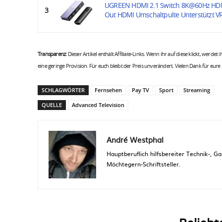
UGREEN HDMI 2.1 Switch 8K@60Hz HDMI 
3
Out HDMI Umschaltpulte Unterstützt VR
Transparenz:
Dieser Artikel enthält Affiliate-Links. Wenn ihr auf diese klickt, werdet
eine geringe Provision. Für euch bleibt der Preis unverändert. Vielen Dank für eure
SCHLAGWÖRTER
Fernsehen
Pay TV
Sport
Streaming
QUELLE
Advanced Television
André Westphal
Hauptberuflich hilfsbereiter Technik-,
Möchtegern-Schriftsteller.