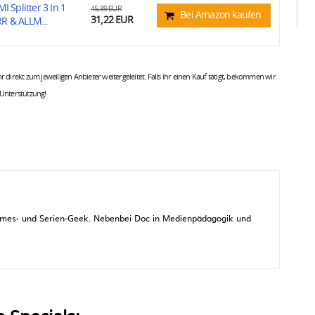
Splitter 3 In 1
45,89 EUR
Bei Amazon kaufen
31,22 EUR
R & ALLM...
 ihr direkt zum jeweiligen Anbieter weitergeleitet. Falls ihr einen Kauf tätigt, bekommen wir
 Unterstützung!
 Games- und Serien-Geek. Nebenbei Doc in Medienpädagogik und