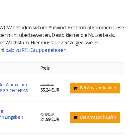
d WOW befinden sich im Aufwind. Prozentual kommen diese
ber nicht überbewerten. Desto kleiner die Nutzerbasis,
es Wachstum. Hier muss die Zeit zeigen, wie es
ohl
bald zu RTL Gruppe gehören
.
Preis
Out Aluminium
64,99 EUR
Bei Amazon kaufen
55,24 EUR
2.3 CEC HDMI...
Hz,
45,99 EUR
4 Eingabe 1
Bei Amazon kaufen
21,99 EUR