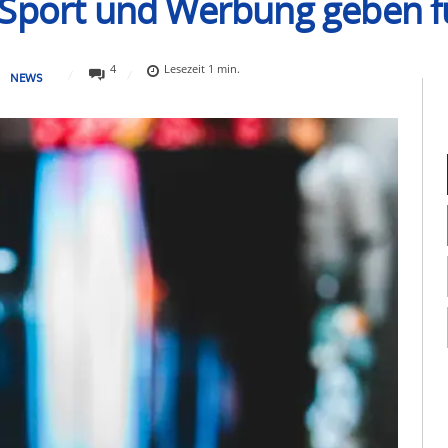
 Sport und Werbung geben f
4
Lesezeit
1
min.
NEWS