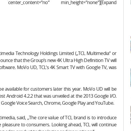
o“ center_content=“no“ min_height=“none“][Expand
edia Technology Holdings Limited („TCL Multimedia“ or
ounce that the Group’s new 4K Ultra High Definition TV will
 software. MoVo UD, TCL’s 4K Smart TV with Google TV, was
be available for customers later this year. MoVo UD will be
st Android 4.2.2 that was unveiled at the 2013 Google I/O.
ing Google Voice Search, Chrome, Google Play and YouTube.
imedia, said, „The core value of TCL brand is to introduce
ate pleasure to consumers. Looking ahead, TCL will continue