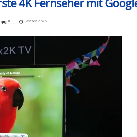
rste 4K Fernseher mit Googl
0
Lesezeit
2
min.