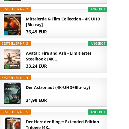
BESTSELLER NR. 2
ANGEBOT
Mittelerde 6-Film Collection - 4K UHD
[Blu-ray]
76,49 EUR
BESTSELLER NR. 3
ANGEBOT
Avatar: Fire and Ash - Limitiertes
Steelbook [4K...
33,24 EUR
BESTSELLER NR. 4
Der Astronaut (4K-UHD+Blu-ray)
31,99 EUR
BESTSELLER NR. 5
ANGEBOT
Der Herr der Ringe: Extended Edition
Trilogie [4K...