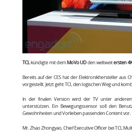
TCL
kündigte mit dem
MoVo
U
D
den weltweit
ersten 4
Bereits auf der CES hat der Elektronikhersteller aus
vorgestellt. Jetzt geht TCL den logischen Weg und komb
In der finalen Version wird der TV unter ander
unterstützen. Ein
Bewegungssensor
soll den Benut
Gewohnheiten und Vorlieben passenden
Content
vor.
Mr. Zhao Zhongyao, Chief Executive Officer bei TCL Mul