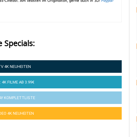
-Cineast. Am liebsten im Originalton, gerne auch in 3D!
Paypal-
e Specials:
TV 4K NEUHEITEN
: 4K FILME AB 3.99€
AY KOMPLETTLISTE
IDEO 4K NEUHEITEN