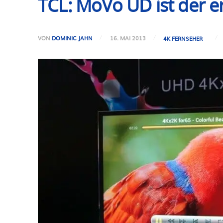
TCL: MoVo UD ist der e
VON
DOMINIC JAHN
16. MAI 2013
4K FERNSEHER