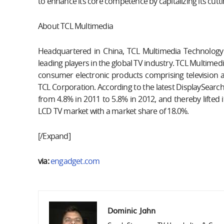
to enhance its core competence by capitalizing its cut
About TCL Multimedia
Headquartered in China, TCL Multimedia Technology 
leading players in the global TV industry. TCL Multimed
consumer electronic products comprising television a
TCL Corporation. According to the latest DisplaySearc
from 4.8% in 2011 to 5.8% in 2012, and thereby lifted
LCD TV market with a market share of 18.0%.
[/Expand]
via:
engadget.com
Dominic Jahn