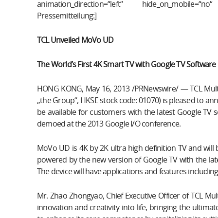
animation_direction=“left“ hide_on_mobile=“n
Pressemitteilung:]
TCL Unveiled MoVo UD
The World’s First 4K Smart TV with Google TV Software
HONG KONG, May 16, 2013 /PRNewswire/ — TCL Multim
„the Group“, HKSE stock code: 01070) is pleased to ann
be available for customers with the latest Google TV
demoed at the 2013 Google I/O conference.
MoVo UD is 4K by 2K ultra high definition TV and will 
powered by the new version of Google TV with the late
The device will have applications and features includ
Mr. Zhao Zhongyao, Chief Executive Officer of TCL Mult
innovation and creativity into life, bringing the ultim