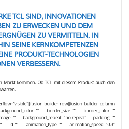
KE TCL SIND, INNOVATIONEN
EBEN ZU ERWECKEN UND DEM
ERGNÜGEN ZU VERMITTELN. IN
HIN SEINE KERNKOMPETENZEN
SEINE PRODUKT-TECHNOLOGIEN
NEN VERBESSERN.
en Markt kommen. Ob TCL mit diesem Produkt auch den
uwarten.
flow=“visible“][fusion_builder_row][fusion_builder_column
ckground_color=““ border_size=““ border_color=““
_image=““ background_repeat=“no-repeat“ padding=““
““ id=““ animation_type=““ animation_speed=“0.3″