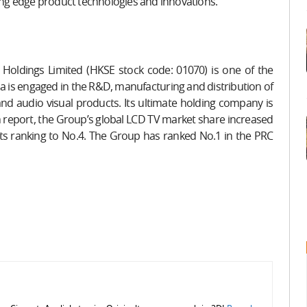
ting edge product technologies and innovations.“
Holdings Limited (HKSE stock code: 01070) is one of the
ia is engaged in the R&D, manufacturing and distribution of
nd audio visual products. Its ultimate holding company is
h report, the Group’s global LCD TV market share increased
 its ranking to No.4. The Group has ranked No.1 in the PRC