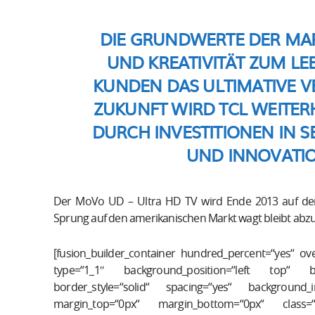
DIE GRUNDWERTE DER MAR
UND KREATIVITÄT ZUM L
KUNDEN DAS ULTIMATIVE V
ZUKUNFT WIRD TCL WEITER
DURCH INVESTITIONEN IN 
UND INNOVATIO
Der MoVo UD – Ultra HD TV wird Ende 2013 auf d
Sprung auf den amerikanischen Markt wagt bleibt abz
[fusion_builder_container hundred_percent=“yes“ over
type=“1_1″ background_position=“left top“ ba
border_style=“solid“ spacing=“yes“ background
margin_top=“0px“ margin_bottom=“0px“ class=