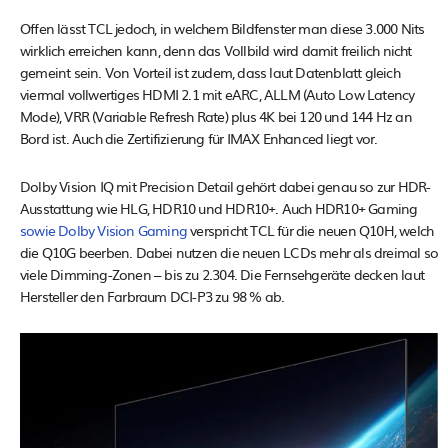
Offen lässt TCL jedoch, in welchem Bildfenster man diese 3.000 Nits
wirklich erreichen kann, denn das Vollbild wird damit freilich nicht
gemeint sein. Von Vorteil ist zudem, dass laut Datenblatt gleich
viermal vollwertiges HDMI 2.1 mit eARC, ALLM (Auto Low Latency
Mode), VRR (Variable Refresh Rate) plus 4K bei 120 und 144 Hz an
Bord ist. Auch die Zertifizierung für IMAX Enhanced liegt vor.
Dolby Vision IQ mit Precision Detail gehört dabei genau so zur HDR-
Ausstattung wie HLG, HDR10 und HDR10+. Auch HDR10+ Gaming
sowie Dolby Vision Gaming
verspricht TCL für die neuen Q10H, welch
die Q10G beerben. Dabei nutzen die neuen LCDs mehr als dreimal so
viele Dimming-Zonen – bis zu 2.304. Die Fernsehgeräte decken laut
Hersteller den Farbraum DCI-P3 zu 98 % ab.