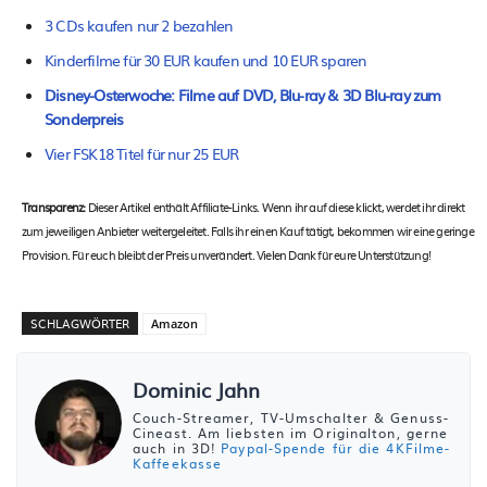
3 CDs kaufen nur 2 bezahlen
Kinderfilme für 30 EUR kaufen und 10 EUR sparen
Disney-Osterwoche: Filme auf DVD, Blu-ray & 3D Blu-ray zum
Sonderpreis
Vier FSK18 Titel für nur 25 EUR
Transparenz:
Dieser Artikel enthält Affiliate-Links. Wenn ihr auf diese klickt, werdet ihr direkt
zum jeweiligen Anbieter weitergeleitet. Falls ihr einen Kauf tätigt, bekommen wir eine geringe
Provision. Für euch bleibt der Preis unverändert. Vielen Dank für eure Unterstützung!
SCHLAGWÖRTER
Amazon
Dominic Jahn
Couch-Streamer, TV-Umschalter & Genuss-
Cineast. Am liebsten im Originalton, gerne
auch in 3D!
Paypal-Spende für die 4KFilme-
Kaffeekasse