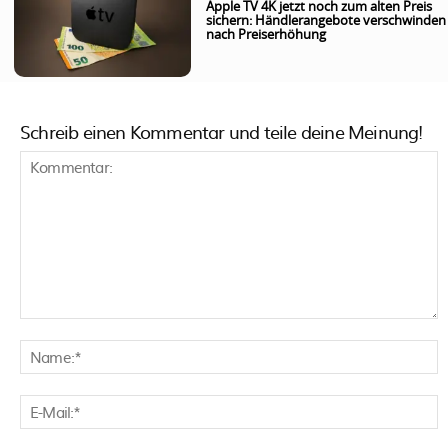
Apple TV 4K jetzt noch zum alten Preis
sichern: Händlerangebote verschwinden
nach Preiserhöhung
Schreib einen Kommentar und teile deine Meinung!
Kommentar:
N
E
M