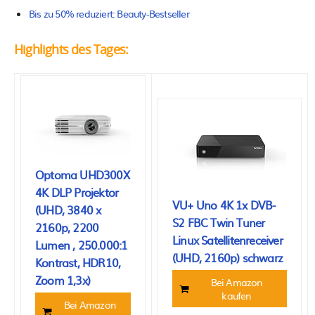
Bis zu 50% reduziert: Beauty-Bestseller
Highlights des Tages:
Optoma UHD300X
4K DLP Projektor
VU+ Uno 4K 1x DVB-
(UHD, 3840 x
S2 FBC Twin Tuner
2160p, 2200
Linux Satellitenreceiver
Lumen , 250.000:1
(UHD, 2160p) schwarz
Kontrast, HDR10,
Zoom 1,3x)
Bei Amazon
kaufen
Bei Amazon