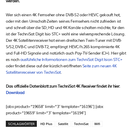
werden.
Wer sich einen 4K Fernseher ohne DVB-S2 oder HEVC gekauft hat,
oder mit den Umschalt-Zeiten seines Fernsehers nicht zufrieden ist
und schnell über die SD, HD und 4K Kanäle schalten möchte, für den
ist der TechniSat Digit Isio STC+ wohl eine vielversprechende Lösung.
Der 4K Satellitenreceiver hat einen dreifachen Twin-Tuner mit DVB-
S/S2, DVB-C und DVB-T2, empfängt HEVC/h.265 komprimierte 4K
und Full-HD Signale und natürlich auch Pay-TV-Sender (CI+). Hier gibt
es noch
ausführliche Informationen zum TechniSat Digit Ision STC+
oder findet diese auf der kürzlich eröffneten
Seite zum neuen 4K
Satellitenreceiver von TechniSat
.
Das offizielle Datenblatt zum TechniSat 4K Receiver findet ihr hier:
Download
[abx product=“19658″ limit=“3″ template=“16196″] [abx
product=“19659″ limit=“3″ template=“16194″]
SCHLAGWÖRTER
HD Plus
Satellit
TechniSat
Wifi